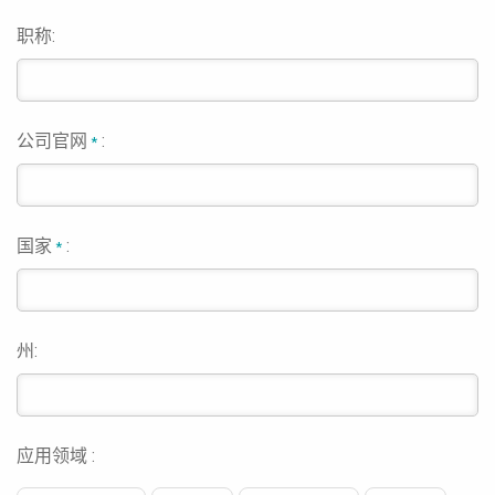
职称:
公司官网
:
*
国家
:
*
州:
应用领域 :