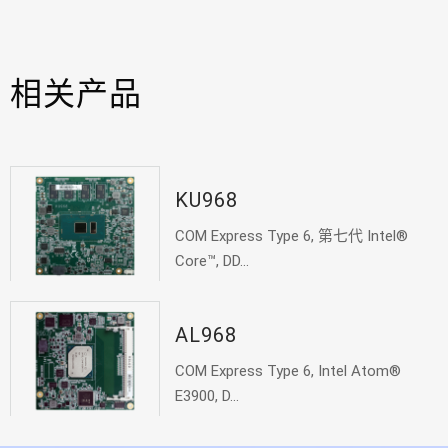
相关产品
KU968
COM Express Type 6, 第七代 Intel®
Core™, DD...
AL968
COM Express Type 6, Intel Atom®
E3900, D...