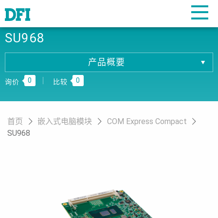
SU968
产品概要
产品概要
0
0
产品规格
询价
比较
相關下载
订购资讯
首页
嵌入式电脑模块
COM Express Compact
SU968