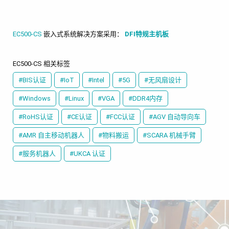
EC500-CS
嵌入式系统解决方案采用：
DFI特规主机板
EC500-CS 相关标签
#BIS认证
#IoT
#Intel
#5G
#无风扇设计
#Windows
#Linux
#VGA
#DDR4内存
#RoHS认证
#CE认证
#FCC认证
#AGV 自动导向车
#AMR 自主移动机器人
#物料搬运
#SCARA 机械手臂
#服务机器人
#UKCA 认证