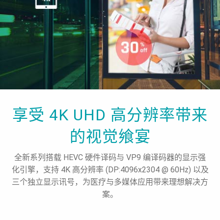
享受 4K UHD 高分辨率带来
的视觉飨宴
全新系列搭载 HEVC 硬件译码与 VP9 编译码器的显示强
化引擎，支持 4K 高分辨率 (DP:4096x2304 @ 60Hz) 以及
三个独立显示讯号，为医疗与多媒体应用带来理想解决方
案。