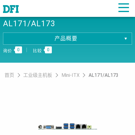
AL171/AL173
产品概要
产品概要
0
0
产品规格
询价
比较
相關下载
订购资讯
首页
工业级主机板
Mini-ITX
AL171/AL173