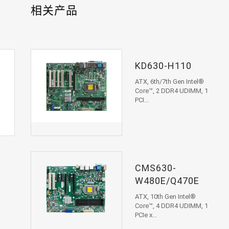
相关产品
KD630-H110
ATX, 6th/7th Gen Intel®
Core™, 2 DDR4 UDIMM, 1
PCI...
CMS630-
W480E/Q470E
ATX, 10th Gen Intel®
Core™, 4 DDR4 UDIMM, 1
PCIe x...