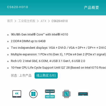
产品信息
解决
CS620-H310
产品概要
首页
工业级主机板
ATX
CS620-H310
9th/8th Gen Intel® Core™ with Intel® H310
2 DDR4 DIMM up to 64GB
Two independent displays: VGA + DVI-D / VGA + DP++ / DP++ + DVI-
Multiple expansion: 1 PCIe x16 (Gen 3), 1 PCIe x4 Gen 2 (PCIe x1 signal),
Rich I/O: 2 Intel GbE, 6 COM, 4 USB 3.1 Gen1, 6 USB 2.0
10-Year CPU Life Cycle Support Until Q2' 28 (Based on Intel IOTG Ro
状态 : 上市产品
线上购买 (US)