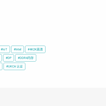
#IoT
#Intel
#4K2K高清
#DP
#DDR4内存
#UKCA 认证