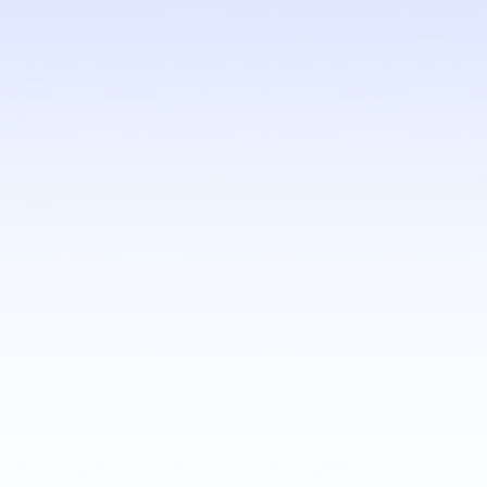
CS650-C246
ATX, 8th/9th Gen Intel®
Core™, 4 DDR4, 2 PCIe
x16,...
CS650-Q370
ATX, 8th/9th Gen Intel®
Core™, 4 DDR4, 2 PCIe
x16,...
CS630-H310