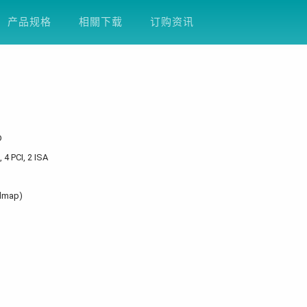
方案
产品支援
关于友通
企业永续
D
产品规格
相關下载
订购资讯
D
 4 PCI, 2 ISA
admap)