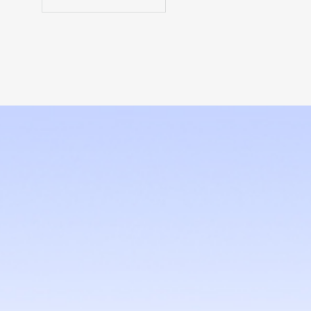
PR611-C621
ATX, 1st/2nd Gen Intel®
Xeon® Scalable Family, 3
P...
SO630
ATX, AMD® EPYC 3000
Series, 8 DDR4
RDIMM/UDIMM, 3 ...