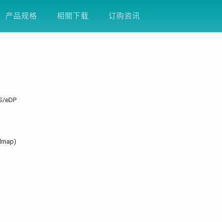
方案
产品支援
关于友通
企业永续
D
产品规格
相關下载
订购资讯
DS/eDP
admap)