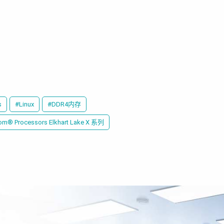
s
#Linux
#DDR4内存
tom® Processors Elkhart Lake X 系列