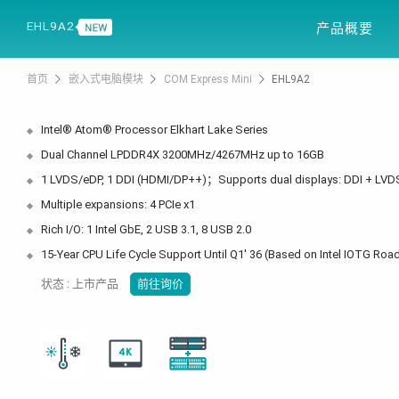
产品信息
解决
EHL9A2
产品概要
首页
嵌入式电脑模块
COM Express Mini
EHL9A2
Intel® Atom® Processor Elkhart Lake Series
Dual Channel LPDDR4X 3200MHz/4267MHz up to 16GB
1 LVDS/eDP, 1 DDI (HDMI/DP++)；Supports dual displays: DDI + LV
Multiple expansions: 4 PCIe x1
Rich I/O: 1 Intel GbE, 2 USB 3.1, 8 USB 2.0
15-Year CPU Life Cycle Support Until Q1' 36 (Based on Intel IOTG Ro
状态 : 上市产品
前往询价