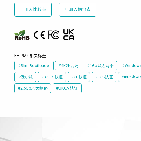
+
加入比较表
+
加入询价表
EHL9A2 相关标签
#Slim Bootloader
#4K2K高清
#1Gb以太网络
#Window
#低功耗
#RoHS认证
#CE认证
#FCC认证
#Intel® A
#2.5Gb乙太網路
#UKCA 认证