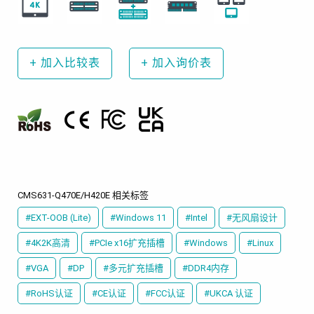
+
加入比较表
+
加入询价表
CMS631-Q470E/H420E 相关标签
#EXT-OOB (Lite)
#Windows 11
#Intel
#无风扇设计
#4K2K高清
#PCIe x16扩充插槽
#Windows
#Linux
#VGA
#DP
#多元扩充插槽
#DDR4内存
#RoHS认证
#CE认证
#FCC认证
#UKCA 认证