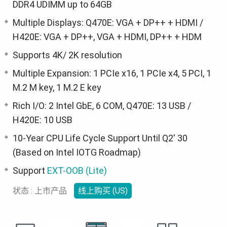
DDR4 UDIMM up to 64GB
Multiple Displays: Q470E: VGA + DP++ + HDMI /
H420E: VGA + DP++, VGA + HDMI, DP++ + HDM
Supports 4K/ 2K resolution
Multiple Expansion: 1 PCIe x16, 1 PCIe x4, 5 PCI, 1
M.2 M key, 1 M.2 E key
Rich I/O: 2 Intel GbE, 6 COM, Q470E: 13 USB /
H420E: 10 USB
10-Year CPU Life Cycle Support Until Q2' 30
(Based on Intel IOTG Roadmap)
Support
EXT-OOB (Lite)
状态 : 上市产品
线上购买 (US)