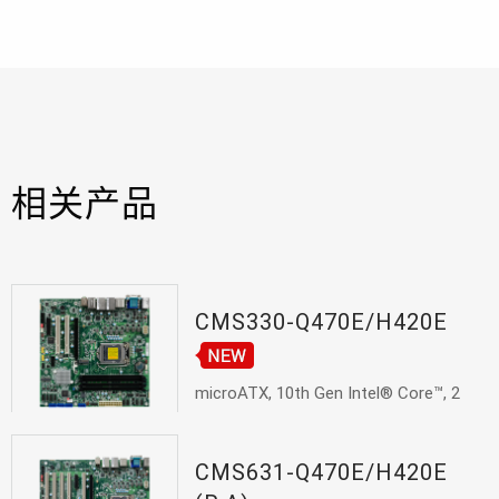
相关产品
CMS330-Q470E/H420E
microATX, 10th Gen Intel® Core™, 2
DDR4,...
CMS631-Q470E/H420E