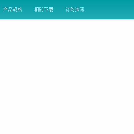
方案
产品支援
关于友通
企业永续
D
产品规格
相關下载
订购资讯