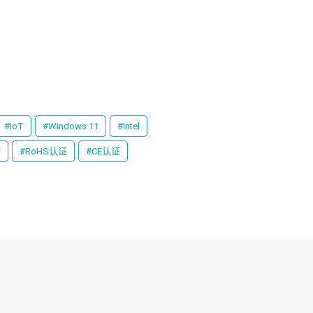
#IoT
#Windows 11
#Intel
槽
#RoHS认证
#CE认证