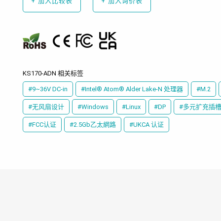
+
加入比较表
+
加入询价表
KS170-ADN 相关标签
#9~36V DC-in
#Intel® Atom® Alder Lake-N 处理器
#M.2
#无风扇设计
#Windows
#Linux
#DP
#多元扩充插
#FCC认证
#2.5Gb乙太網路
#UKCA 认证