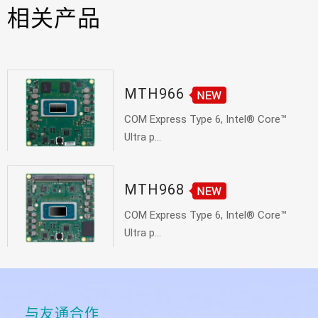
相关产品
MTH966
COM Express Type 6, Intel® Core™
Ultra p...
MTH968
COM Express Type 6, Intel® Core™
Ultra p...
与友通合作