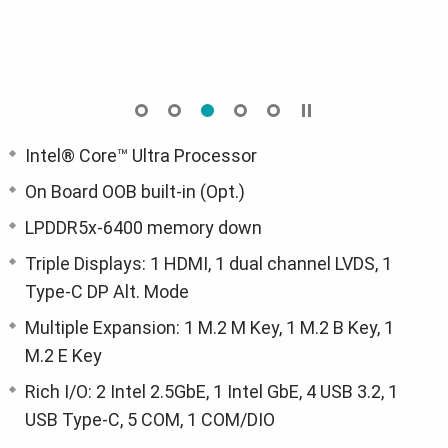
Intel® Core™ Ultra Processor
On Board OOB built-in (Opt.)
LPDDR5x-6400 memory down
Triple Displays: 1 HDMI, 1 dual channel LVDS, 1
Type-C DP Alt. Mode
Multiple Expansion: 1 M.2 M Key, 1 M.2 B Key, 1
M.2 E Key
Rich I/O: 2 Intel 2.5GbE, 1 Intel GbE, 4 USB 3.2, 1
USB Type-C, 5 COM, 1 COM/DIO