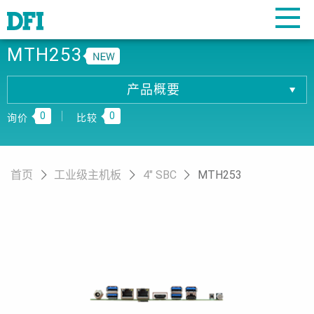
MTH253
产品概要
产品概要
0
0
产品规格
询价
比较
相關下载
订购资讯
首页
工业级主机板
4" SBC
MTH253