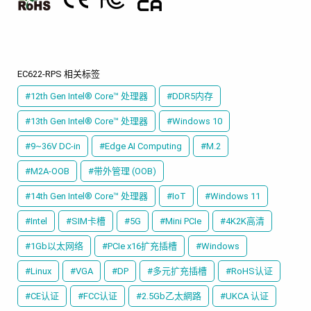
EC622-RPS 相关标签
#12th Gen Intel® Core™ 处理器
#DDR5内存
#13th Gen Intel® Core™ 处理器
#Windows 10
#9~36V DC-in
#Edge AI Computing
#M.2
#M2A-OOB
#带外管理 (OOB)
#14th Gen Intel® Core™ 处理器
#IoT
#Windows 11
#Intel
#SIM卡槽
#5G
#Mini PCIe
#4K2K高清
#1Gb以太网络
#PCIe x16扩充插槽
#Windows
#Linux
#VGA
#DP
#多元扩充插槽
#RoHS认证
#CE认证
#FCC认证
#2.5Gb乙太網路
#UKCA 认证