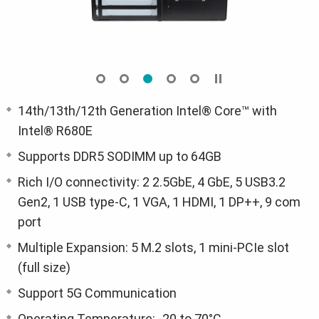
14th/13th/12th Generation Intel® Core™ with
Intel® R680E
Supports DDR5 SODIMM up to 64GB
Rich I/O connectivity: 2 2.5GbE, 4 GbE, 5 USB3.2
Gen2, 1 USB type-C, 1 VGA, 1 HDMI, 1 DP++, 9 com
port
Multiple Expansion: 5 M.2 slots, 1 mini-PCIe slot
(full size)
Support 5G Communication
Operating Temperature: -20 to 70°C