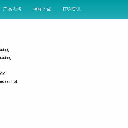
方案
产品支援
关于友通
企业永续
D
产品规格
相關下载
订购资讯
e
puting
mputing
MCIO
nd control