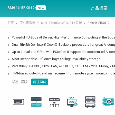
产品信息
解决
RM646-ERX810
产品概要
首页
工业级系统
Mini-ITX/microATX/ATX系統
RM646-ERX810
Powerful 4U Edge AI Server: High-Performance Computing at the Edg
Dual 4th/5th Gen Intel® Xeon® Scalable processors for great AI com
Up to 3 dual-slot GPUs with PCIe Gen 5 support for accelerated AI co
5 hot-swappable 3.5" drive bays for high-availability storage
Versatile I/O: 4 GbE, 1 IPMI LAN, 4 USB 3.2, 1 DP, 1 M.2 2280 M-Key, 2 
IPMI-based out-of-band management for remote system monitoring a
状态 : 初版
前往询价