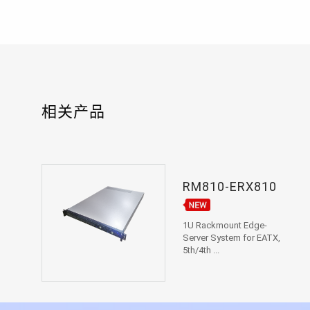
相关产品
RM810-ERX810
1U Rackmount Edge-
Server System for EATX,
5th/4th ...