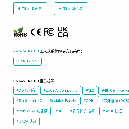
+
加入比较表
+
加入询价表
RM646-ERX810
嵌入式系统解决方案采用：
ERX810-C741
RM646-ERX810 相关标签
#DDR5内存
#Edge AI Computing
#M.2
#4th Gen Intel X
#5th Gen Intel Xeon Scalable Family
#OOB
#带外管理 (OOB
#PCIe x16扩充插槽
#DP
#多元扩充插槽
#RoHS认证
#UKCA 认证