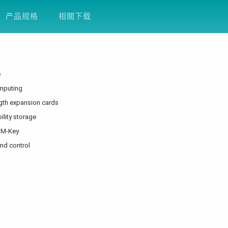
方案
产品支援
关于友通
企业永续
D
产品规格
相關下载
e
omputing
ength expansion cards
ility storage
0 M-Key
nd control