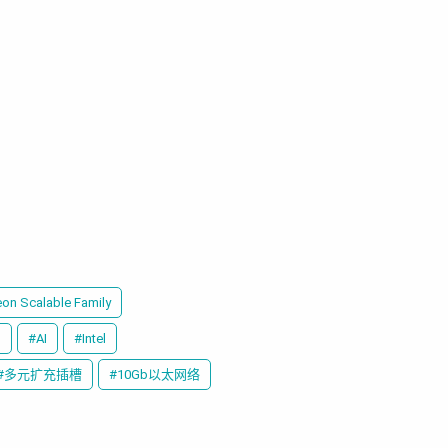
eon Scalable Family
)
#AI
#Intel
#多元扩充插槽
#10Gb以太网络