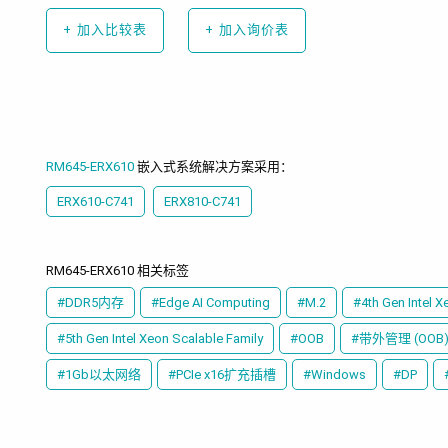
+
加入比较表
+
加入询价表
RM645-ERX610
嵌入式系统解决方案采用：
ERX610-C741
ERX810-C741
RM645-ERX610 相关标签
#DDR5内存
#Edge AI Computing
#M.2
#4th Gen Intel X
#5th Gen Intel Xeon Scalable Family
#OOB
#带外管理 (OOB
#1Gb以太网络
#PCIe x16扩充插槽
#Windows
#DP