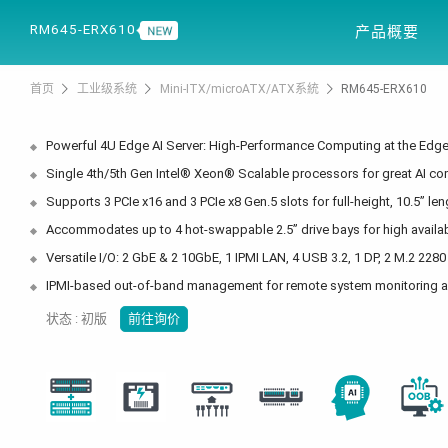
产品信息
解决
RM645-ERX610
产品概要
首页
工业级系统
Mini-ITX/microATX/ATX系統
RM645-ERX610
Powerful 4U Edge AI Server: High-Performance Computing at the Edg
Single 4th/5th Gen Intel® Xeon® Scalable processors for great AI c
Supports 3 PCIe x16 and 3 PCIe x8 Gen.5 slots for full-height, 10.5” l
Accommodates up to 4 hot-swappable 2.5” drive bays for high availab
Versatile I/O: 2 GbE & 2 10GbE, 1 IPMI LAN, 4 USB 3.2, 1 DP, 2 M.2 228
IPMI-based out-of-band management for remote system monitoring a
状态 : 初版
前往询价