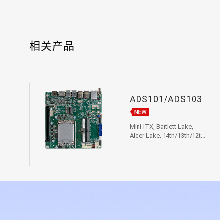
相关产品
ADS101/ADS103
Mini-ITX, Bartlett Lake,
Alder Lake, 14th/13th/12t...