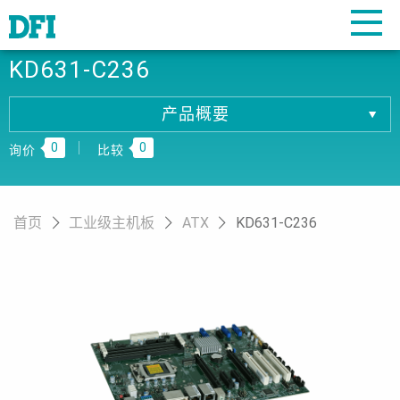
KD631-C236
产品概要
产品概要
0
0
产品规格
询价
比较
相關下载
订购资讯
首页
工业级主机板
ATX
KD631-C236