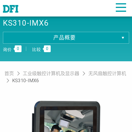
KS310-IMX6
产品概要
产品概要
0
0
产品规格
询价
比较
相關下载
订购资讯
首页
工业级触控计算机及显示器
无风扇触控计算机
KS310-IMX6