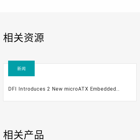
相关资源
新闻
DFI Introduces 2 New microATX Embedded
Boards with 3rd Generation Intel® Core™
Processors
相关产品