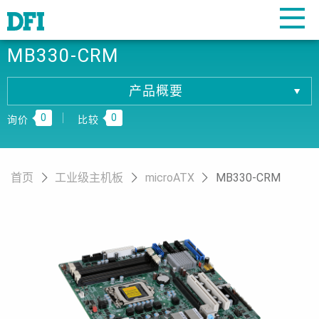
MB330-CRM
产品概要
产品概要
0
0
产品规格
询价
比较
相關下载
订购资讯
首页
工业级主机板
microATX
MB330-CRM