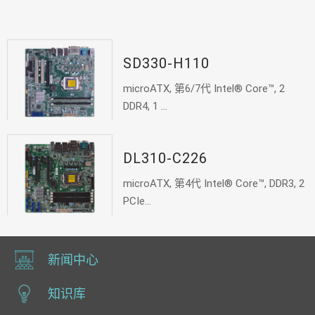
SD330-H110
microATX, 第6/7代 Intel® Core™, 2
DDR4, 1 ...
DL310-C226
microATX, 第4代 Intel® Core™, DDR3, 2
PCIe...
新闻中心
知识库