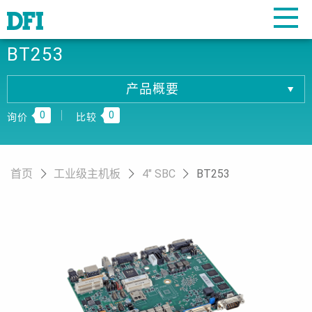
BT253
产品概要
产品概要
0
0
产品规格
询价
比较
相關下载
订购资讯
首页
工业级主机板
4" SBC
BT253