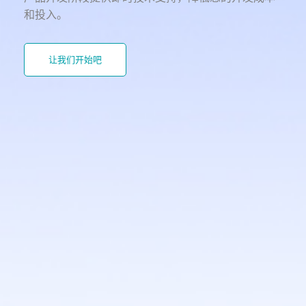
无风扇嵌入式系统, Intel Atom® E3800,
和投入。
DDR3L, 2 Mi...
让我们开始吧
KS101-BT
10.1" 轻工业级触控平板电脑, Intel
Atom® E3800, DDR...