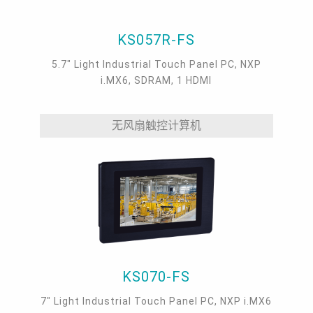
KS057R-FS
5.7" Light Industrial Touch Panel PC, NXP
i.MX6, SDRAM, 1 HDMI
无风扇触控计算机
KS070-FS
7" Light Industrial Touch Panel PC, NXP i.MX6