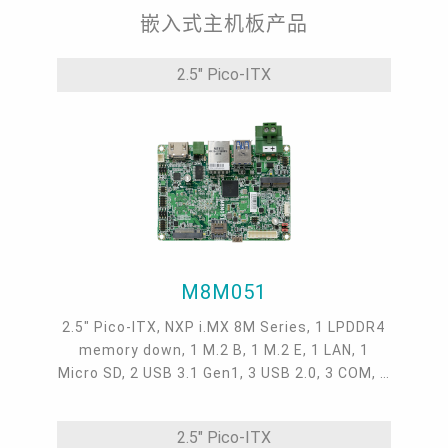
嵌入式主机板产品
2.5" Pico-ITX
M8M051
2.5" Pico-ITX, NXP i.MX 8M Series, 1 LPDDR4
memory down, 1 M.2 B, 1 M.2 E, 1 LAN, 1
Micro SD, 2 USB 3.1 Gen1, 3 USB 2.0, 3 COM, 1
HDMI/LVDS, Yocto 2.5 on eMMC, Android 9.0,
-5 to 65°C, -30 to 80 °C
2.5" Pico-ITX