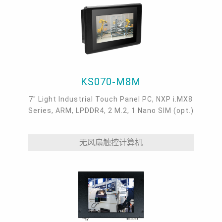
KS070-M8M
7" Light Industrial Touch Panel PC, NXP i.MX8
Series, ARM, LPDDR4, 2 M.2, 1 Nano SIM (opt.)
无风扇触控计算机