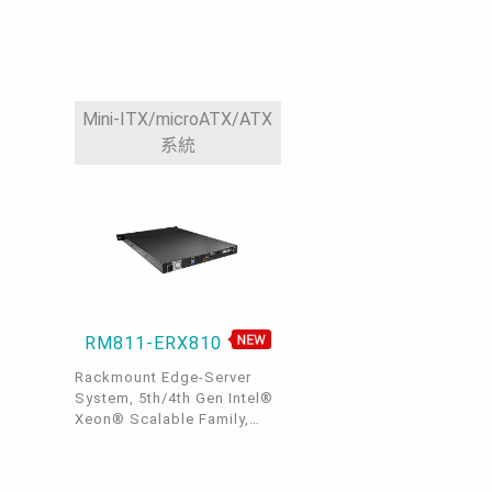
Mini-ITX/microATX/ATX
系統
RM811-ERX810
Rackmount Edge-Server
System, 5th/4th Gen Intel®
Xeon® Scalable Family,
ECC-RDIMM, DP, 1 PCIe x16,
1 M.2 M key, 3 GbE, 1
dedicated IPMI LAN, 2 USB