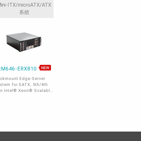
USB 3.2, 1 COM, 4 SATA
LAN, 2 USB 3.2, 1 COM,
ini-ITX/microATX/ATX
0, 0°C~40°C, IPMI, OOB
0°C~40°C, IPMI, OOB
系統
RM646-ERX810
ckmount Edge-Server
stem for EATX, 5th/4th
n Intel® Xeon® Scalable
mily, ECC-RDIMM, DP, 3
Ie x16, 1 M.2 M key, 4
E, 1 dedicated IPMI LAN,
USB 3.2, OOB remote
anagement