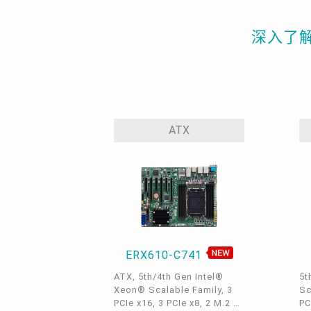
深入了解 D
ATX
ERX610-C741
ATX, 5th/4th Gen Intel®
5t
Xeon® Scalable Family, 3
Sc
PCIe x16, 3 PCIe x8, 2 M.2 M
PC