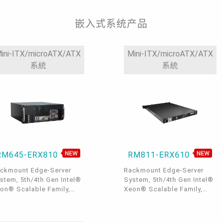
y, 4 Intel® GbE, 2 COM, 4
TA 3.0, 6 USB 3.2 Gen1, 2
嵌入式系统产品
B 2.0, 1 Vertical USB 2.0,
DP, Intel® C741 Chipset
ini-ITX/microATX/ATX
Mini-ITX/microATX/ATX
系統
系統
RM645-ERX810
RM811-ERX610
ckmount Edge-Server
Rackmount Edge-Server
stem, 5th/4th Gen Intel®
System, 5th/4th Gen Intel®
on® Scalable Family,
Xeon® Scalable Family,
C-RDIMM, DP, 4 PCIe x16,
ECC-RDIMM, DP, 1 PCIe x16,
PCIe x8, , 1 M.2 M key, 4
2 M.2 M key, 1 GbE, 2
E, 1 dedicated IPMI LAN,
10GbE, 1 dedicated IPMI