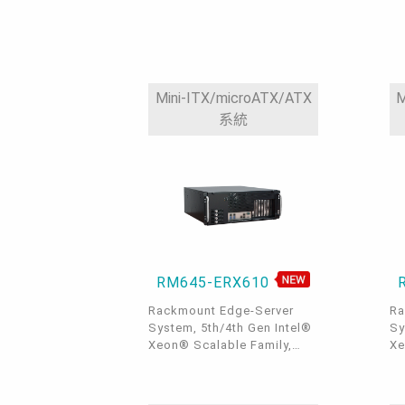
key 2280, 8 DDR5, 2 Intel®
Ke
GbE, 2 Intel® 10GbE, 4
SA
SATA 3.0, 6 USB 3.2, 2 USB
US
2.0, 1 Vertical USB 2.0, 2
1 
COM, 1 Dedicated IPMI,
OOB, DP, Intel® C741
Mini-ITX/microATX/ATX
M
Chipset
系統
RM645-ERX610
Rackmount Edge-Server
Ra
System, 5th/4th Gen Intel®
Sy
Xeon® Scalable Family,
Xe
ECC-RDIMM, DP, 3 PCIe x16,
EC
3 PCIe x8, 2 M.2 M key, 2
2 
GbE, 2 10GbE, 1 dedicated
Gb