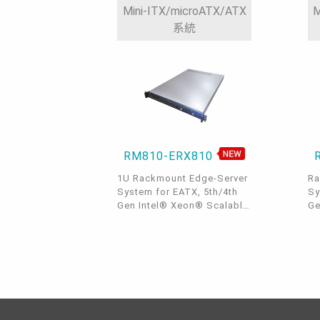
IPMI LAN, 4 USB 3.2, 1 COM,
4 
Mini-ITX/microATX/ATX
M
4 SATA 3.0, 0°C~40°C, IPMI,
3.
系統
OOB
RM810-ERX810
1U Rackmount Edge-Server
Ra
System for EATX, 5th/4th
Sy
Gen Intel® Xeon® Scalable
Ge
Family, ECC-RDIMM, DP, 1
Fa
PCIe x16, 1 M.2 M key, 4
PC
GbE, 1 dedicated IPMI LAN,
Gb
4 USB 3.2, 1 COM, OOB
4 
remote management
m