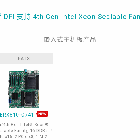
FI 支持 4th Gen Intel Xeon Scalable Fa
嵌入式主机板产品
EATX
ERX810-C741
h/4th Gen Intel® Xeon®
alable Family, 16 DDR5, 4
Ie x16, 2 PCIe x8, 1 M.2 M