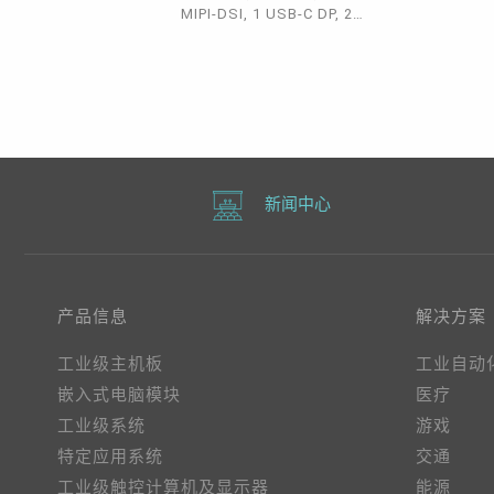
MIPI-DSI, 1 USB-C DP, 2
PCIe x1 (Gen3), 1 PCIe x2
(Gne3), 2 USB 3.1 Gen2, 6
MIPI-CSI, AMR, Robotic,
Drone, -5°C~65°C
新闻中心
产品信息
解决方案
工业级主机板
工业自动
嵌入式电脑模块
医疗
工业级系统
游戏
特定应用系统
交通
工业级触控计算机及显示器
能源