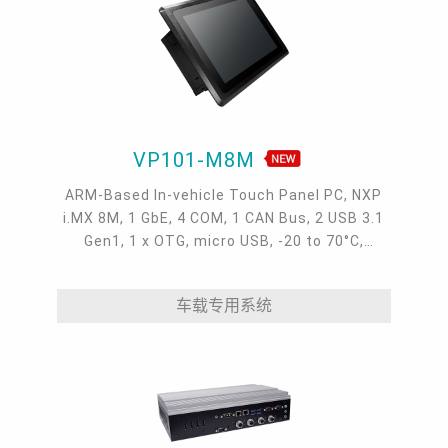
VP101-M8M
ARM-Based In-vehicle Touch Panel PC, NXP
i.MX 8M, 1 GbE, 4 COM, 1 CAN Bus, 2 USB 3.1
Gen1, 1 x OTG, micro USB, -20 to 70°C,
Android 9.0 & Linux, IP65, Power Ignition
车载专用系统