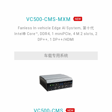
VC500-CMS-MXM
Fanless In-vehicle Edge AI System, 第十代
Intel® Core™, DDR4, 1 miniPCIe, 4 M.2 slots, 2
DP++, 1 DP++/HDMI
车载专用系统
VC500-CMS