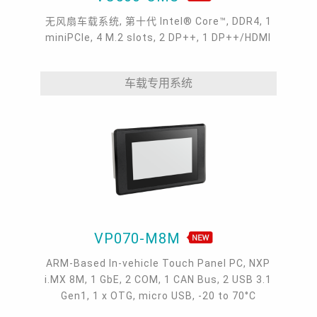
无风扇车载系统, 第十代 Intel® Core™, DDR4, 1
miniPCIe, 4 M.2 slots, 2 DP++, 1 DP++/HDMI
车载专用系统
VP070-M8M
ARM-Based In-vehicle Touch Panel PC, NXP
i.MX 8M, 1 GbE, 2 COM, 1 CAN Bus, 2 USB 3.1
Gen1, 1 x OTG, micro USB, -20 to 70°C