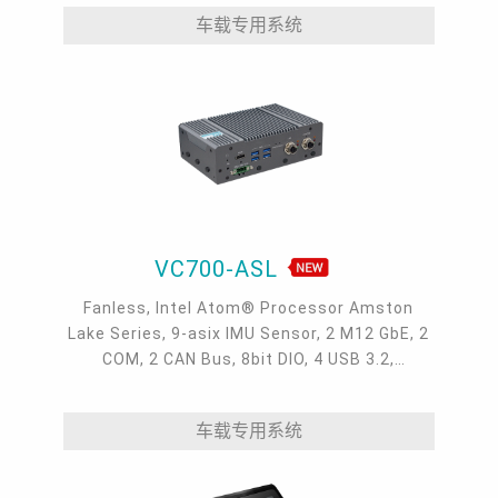
to 70°C
车载专用系统
VC700-ASL
Fanless, Intel Atom® Processor Amston
Lake Series, 9-asix IMU Sensor, 2 M12 GbE, 2
COM, 2 CAN Bus, 8bit DIO, 4 USB 3.2,
40°C~70°C, Win 11, Linux, 9~36V
车载专用系统