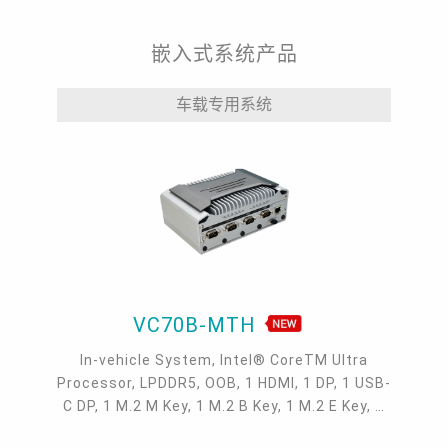
嵌入式系统产品
车载专用系统
VC70B-MTH
In-vehicle System, Intel® CoreTM Ultra
Processor, LPDDR5, OOB, 1 HDMI, 1 DP, 1 USB-
C DP, 1 M.2 M Key, 1 M.2 B Key, 1 M.2 E Key, 2
2.5GbE, 1 GbE, 5 USB 3.2, 1 USB-C, 4 COM, -20