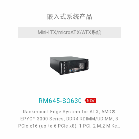
嵌入式系统产品
Mini-ITX/microATX/ATX系統
RM645-SO630
Rackmount Edge System for ATX, AMD®
EPYC™ 3000 Series, DDR4 RDIMM/UDIMM, 3
PCIe x16 (up to 6 PCIe x8), 1 PCI, 2 M.2 M Key,
2 COM, 6 USB 3.1 Gen1, 0 to 40°C