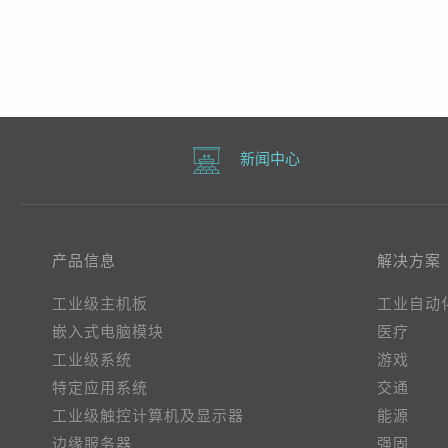
VGA, 1 DVI, 1 DP
M.
D
新闻中心
产品信息
解决方案
工业级主机板
工业自动
嵌入式电脑模块
医疗
工业级系统
游戏
特定应用系统
交通
工业级触控计算机及显示器
能源
边缘服务器
强固