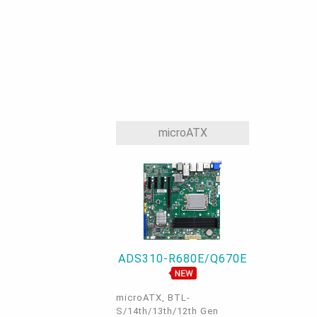
microATX
ADS310-R680E/Q670E
microATX, BTL-
S/14th/13th/12th Gen