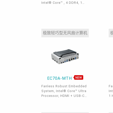
Intel® Core™ , 4 DDR4, 1
PCIe x16, 3 PCIe x4, 1 M.2 E
key, 2 M.2 M key, 4 SATA
3.0, 2 DP++, 1 HDMI 2.0a, 1
VGA, 4 SATA 3.0, 2 Intel
10GbE, 2 Intel 2.5GbE, 2
COM, 6 USB 3.2 Gen 2, 4
极致轻巧型无风扇计算机
USB 3.2 Gen 1, 3 USB 2.0
EC70A-MTH
Fanless Robust Embedded
Fa
System, Intel® Core™ Ultra
In
Processor, HDMI + USB-C
1 
DP Alt. mode, LPDDR5, 5G,
DD
3 LAN, 5 USB2.3, 1 USB
M 
Type-C, 4 COM
Ke