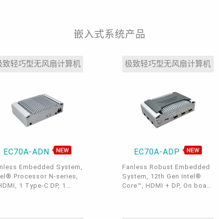
嵌入式系统产品
极致轻巧型无风扇计算机
极致轻巧型无风扇计算机
EC70A-ADN
EC70A-ADP
nless Embedded System,
Fanless Robust Embedded
tel® Processor N-series,
System, 12th Gen Intel®
HDMI, 1 Type-C DP, 1
Core™, HDMI + DP, On board
R5 SO-DIMM, 5G, 1 M.2
memory + 1 SODIMM DDR4,
Key, 1 M.2 B Key, 1 M.2 E
5G, 3 LAN, 4 USB3.2
y, 3 2.5GbE LAN, 4 USB