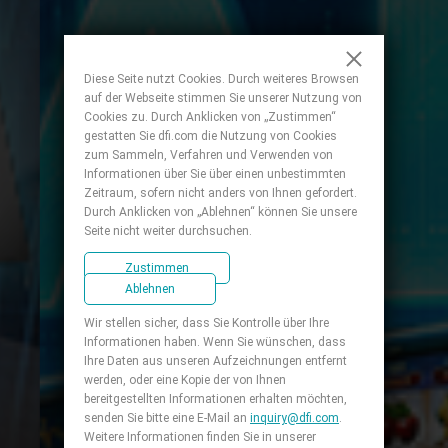
Diese Seite nutzt Cookies. Durch weiteres Browsen
auf der Webseite stimmen Sie unserer Nutzung von
Cookies zu. Durch Anklicken von „Zustimmen“
gestatten Sie dfi.com die Nutzung von Cookies
zum Sammeln, Verfahren und Verwenden von
Informationen über Sie über einen unbestimmten
Zeitraum, sofern nicht anders von Ihnen gefordert.
Durch Anklicken von „Ablehnen“ können Sie unsere
Seite nicht weiter durchsuchen.
Zustimmen
Ablehnen
Wir stellen sicher, dass Sie Kontrolle über Ihre
Informationen haben. Wenn Sie wünschen, dass
Ihre Daten aus unseren Aufzeichnungen entfernt
werden, oder eine Kopie der von Ihnen
bereitgestellten Informationen erhalten möchten,
senden Sie bitte eine E-Mail an
inquiry@dfi.com
.
Weitere Informationen finden Sie in unserer