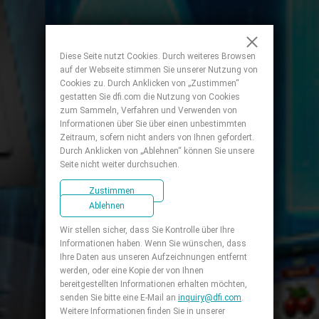
Diese Seite nutzt Cookies. Durch weiteres Browsen
auf der Webseite stimmen Sie unserer Nutzung von
Cookies zu. Durch Anklicken von „Zustimmen“
gestatten Sie dfi.com die Nutzung von Cookies
zum Sammeln, Verfahren und Verwenden von
Informationen über Sie über einen unbestimmten
Zeitraum, sofern nicht anders von Ihnen gefordert.
Durch Anklicken von „Ablehnen“ können Sie unsere
Seite nicht weiter durchsuchen.
Zustimmen
Ablehnen
Wir stellen sicher, dass Sie Kontrolle über Ihre
Informationen haben. Wenn Sie wünschen, dass
Ihre Daten aus unseren Aufzeichnungen entfernt
werden, oder eine Kopie der von Ihnen
bereitgestellten Informationen erhalten möchten,
senden Sie bitte eine E-Mail an
inquiry@dfi.com
.
Weitere Informationen finden Sie in unserer