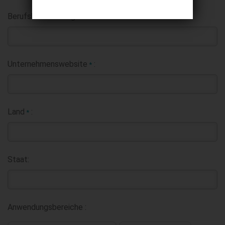
Berufsbezeichnung:
Unternehmenswebsite
:
*
Land
:
*
Staat:
Anwendungsbereiche :