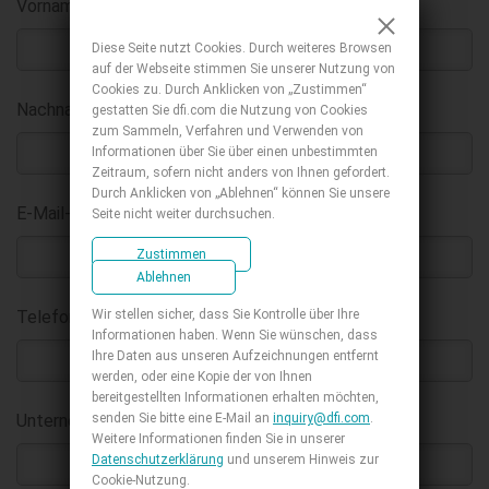
Vorname
:
*
Diese Seite nutzt Cookies. Durch weiteres Browsen
auf der Webseite stimmen Sie unserer Nutzung von
Cookies zu. Durch Anklicken von „Zustimmen“
Nachname
:
gestatten Sie dfi.com die Nutzung von Cookies
*
zum Sammeln, Verfahren und Verwenden von
Informationen über Sie über einen unbestimmten
Zeitraum, sofern nicht anders von Ihnen gefordert.
Durch Anklicken von „Ablehnen“ können Sie unsere
E-Mail-Adresse geschäftlich
:
Seite nicht weiter durchsuchen.
*
Zustimmen
Ablehnen
Wir stellen sicher, dass Sie Kontrolle über Ihre
Telefon :
Informationen haben. Wenn Sie wünschen, dass
Ihre Daten aus unseren Aufzeichnungen entfernt
werden, oder eine Kopie der von Ihnen
bereitgestellten Informationen erhalten möchten,
senden Sie bitte eine E-Mail an
inquiry@dfi.com
.
Unternehmen
:
*
Weitere Informationen finden Sie in unserer
Datenschutzerklärung
und unserem Hinweis zur
Cookie-Nutzung.