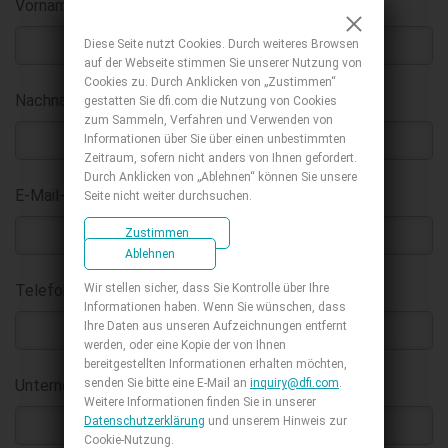
Vorname
:
*
Diese Seite nutzt Cookies. Durch weiteres Browsen
auf der Webseite stimmen Sie unserer Nutzung von
Cookies zu. Durch Anklicken von „Zustimmen“
Nachname
:
gestatten Sie dfi.com die Nutzung von Cookies
*
zum Sammeln, Verfahren und Verwenden von
Informationen über Sie über einen unbestimmten
Zeitraum, sofern nicht anders von Ihnen gefordert.
Durch Anklicken von „Ablehnen“ können Sie unsere
E-Mail-Adresse geschäftlich
:
Seite nicht weiter durchsuchen.
*
Zustimmen
Ablehnen
Wir stellen sicher, dass Sie Kontrolle über Ihre
Telefon :
Informationen haben. Wenn Sie wünschen, dass
Ihre Daten aus unseren Aufzeichnungen entfernt
werden, oder eine Kopie der von Ihnen
bereitgestellten Informationen erhalten möchten,
senden Sie bitte eine E-Mail an
inquiry@dfi.com
.
Unternehmen
:
*
Weitere Informationen finden Sie in unserer
Datenschutzerklärung
und unserem Hinweis zur
Cookie-Nutzung.