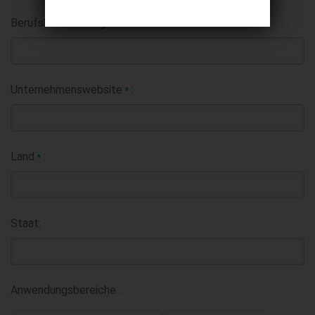
Berufsbezeichnung:
Unternehmenswebsite
:
*
Land
:
*
Staat:
Anwendungsbereiche :