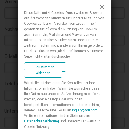
Vorname
:
*
Diese Seite nutzt Cookies. Durch weiteres Browsen
auf der Webseite stimmen Sie unserer Nutzung von
Cookies zu. Durch Anklicken von „Zustimmen“
Nachname
:
gestatten Sie dfi.com die Nutzung von Cookies
*
zum Sammeln, Verfahren und Verwenden von
Informationen über Sie über einen unbestimmten
Zeitraum, sofern nicht anders von Ihnen gefordert.
Durch Anklicken von „Ablehnen“ können Sie unsere
E-Mail-Adresse geschäftlich
:
Seite nicht weiter durchsuchen.
*
Zustimmen
Ablehnen
Wir stellen sicher, dass Sie Kontrolle über Ihre
Telefon :
Informationen haben. Wenn Sie wünschen, dass
Ihre Daten aus unseren Aufzeichnungen entfernt
werden, oder eine Kopie der von Ihnen
bereitgestellten Informationen erhalten möchten,
senden Sie bitte eine E-Mail an
inquiry@dfi.com
.
Unternehmen
:
*
Weitere Informationen finden Sie in unserer
Datenschutzerklärung
und unserem Hinweis zur
Cookie-Nutzung.