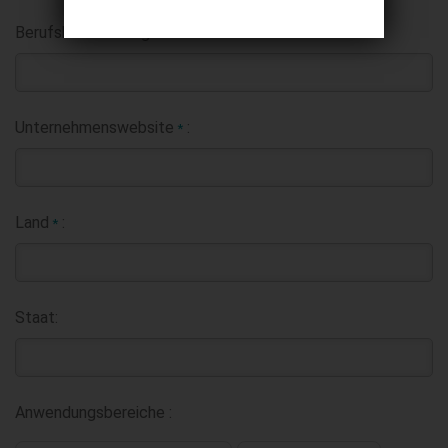
Berufsbezeichnung:
Unternehmenswebsite
:
*
Land
:
*
Staat:
Anwendungsbereiche :