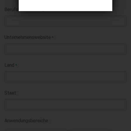
Berufsbezeichnung:
Unternehmenswebsite
:
*
Land
:
*
Staat:
Anwendungsbereiche :