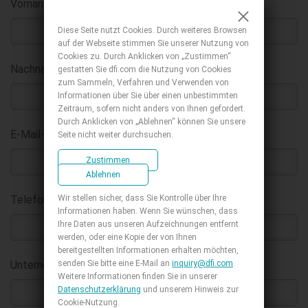
Vorname
:
*
Diese Seite nutzt Cookies. Durch weiteres Browsen
auf der Webseite stimmen Sie unserer Nutzung von
Cookies zu. Durch Anklicken von „Zustimmen“
Nachname
:
gestatten Sie dfi.com die Nutzung von Cookies
*
zum Sammeln, Verfahren und Verwenden von
Informationen über Sie über einen unbestimmten
Zeitraum, sofern nicht anders von Ihnen gefordert.
Durch Anklicken von „Ablehnen“ können Sie unsere
E-Mail-Adresse geschäftlich
:
Seite nicht weiter durchsuchen.
*
Zustimmen
Ablehnen
Wir stellen sicher, dass Sie Kontrolle über Ihre
Telefon :
Informationen haben. Wenn Sie wünschen, dass
Ihre Daten aus unseren Aufzeichnungen entfernt
werden, oder eine Kopie der von Ihnen
bereitgestellten Informationen erhalten möchten,
senden Sie bitte eine E-Mail an
inquiry@dfi.com
.
Unternehmen
:
*
Weitere Informationen finden Sie in unserer
Datenschutzerklärung
und unserem Hinweis zur
Cookie-Nutzung.