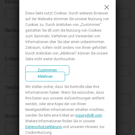
Vorname
:
*
Diese Seite nutzt Cookies. Durch weiteres Browsen
auf der Webseite stimmen Sie unserer Nutzung von
Cookies zu. Durch Anklicken von „Zustimmen“
Nachname
:
gestatten Sie dfi.com die Nutzung von Cookies
*
zum Sammeln, Verfahren und Verwenden von
Informationen über Sie über einen unbestimmten
Zeitraum, sofern nicht anders von Ihnen gefordert.
Durch Anklicken von „Ablehnen“ können Sie unsere
E-Mail-Adresse geschäftlich
:
Seite nicht weiter durchsuchen.
*
Zustimmen
Ablehnen
Wir stellen sicher, dass Sie Kontrolle über Ihre
Telefon :
Informationen haben. Wenn Sie wünschen, dass
Ihre Daten aus unseren Aufzeichnungen entfernt
werden, oder eine Kopie der von Ihnen
bereitgestellten Informationen erhalten möchten,
senden Sie bitte eine E-Mail an
inquiry@dfi.com
.
Unternehmen
:
*
Weitere Informationen finden Sie in unserer
Datenschutzerklärung
und unserem Hinweis zur
Cookie-Nutzung.