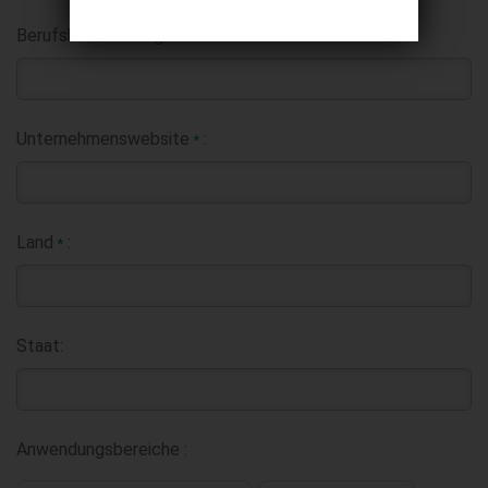
Berufsbezeichnung:
Unternehmenswebsite
:
*
Land
:
*
Staat:
Anwendungsbereiche :