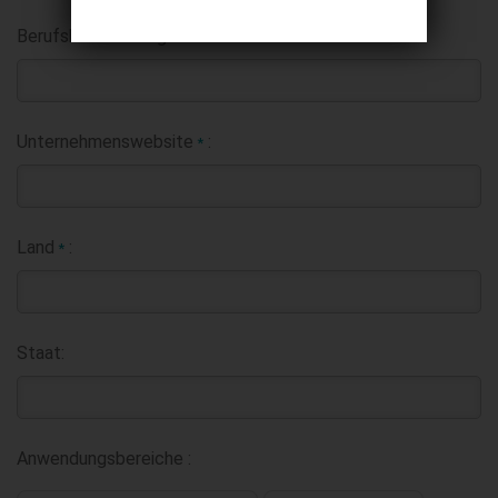
Berufsbezeichnung:
Unternehmenswebsite
:
*
Land
:
*
Staat:
Anwendungsbereiche :