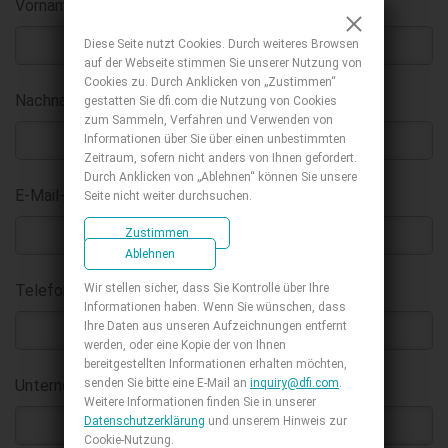
Vorname
:
*
Diese Seite nutzt Cookies. Durch weiteres Browsen
auf der Webseite stimmen Sie unserer Nutzung von
Cookies zu. Durch Anklicken von „Zustimmen“
Nachname
:
gestatten Sie dfi.com die Nutzung von Cookies
*
zum Sammeln, Verfahren und Verwenden von
Informationen über Sie über einen unbestimmten
Zeitraum, sofern nicht anders von Ihnen gefordert.
Durch Anklicken von „Ablehnen“ können Sie unsere
E-Mail-Adresse geschäftlich
:
Seite nicht weiter durchsuchen.
*
Zustimmen
Ablehnen
Wir stellen sicher, dass Sie Kontrolle über Ihre
Telefon :
Informationen haben. Wenn Sie wünschen, dass
Ihre Daten aus unseren Aufzeichnungen entfernt
werden, oder eine Kopie der von Ihnen
bereitgestellten Informationen erhalten möchten,
senden Sie bitte eine E-Mail an
inquiry@dfi.com
.
Unternehmen
:
*
Weitere Informationen finden Sie in unserer
Datenschutzerklärung
und unserem Hinweis zur
Cookie-Nutzung.