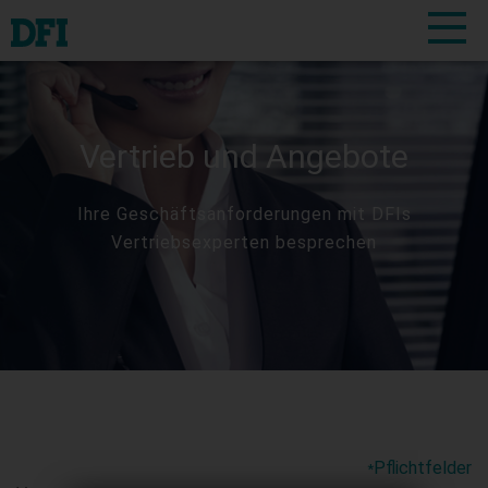
Vertrieb und Angebote
Ihre Geschäftsanforderungen mit DFIs
Vertriebsexperten besprechen
Pflichtfelder
*