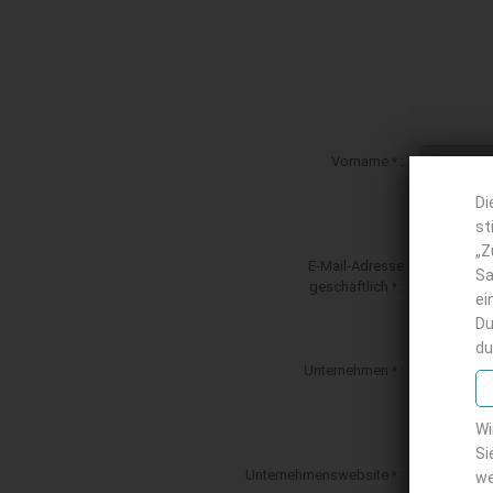
Vorname
:
*
Di
st
„Z
E-Mail-Adresse
Sa
geschäftlich
:
*
ei
Du
du
Unternehmen
:
*
Wi
Si
Unternehmenswebsite
:
*
we