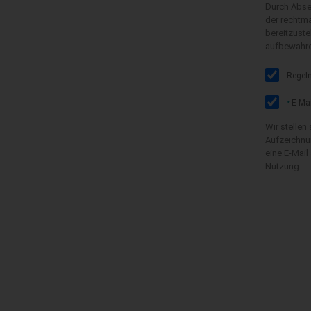
Durch Absen
der rechtmä
bereitzuste
aufbewahren
Regelm
E-Mai
*
Wir stellen
Aufzeichnun
eine E-Mail
Nutzung.