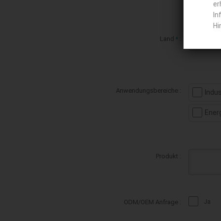
er
In
Hi
Land
:
*
Anwendungsbereiche :
Indu
Ener
Produkt :
ODM/OEM Anfrage :
Ja