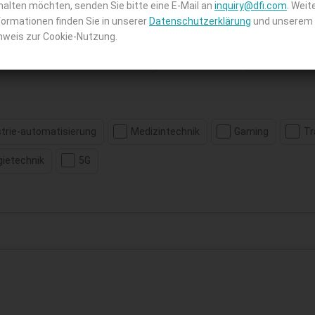
halten möchten, senden Sie bitte eine E-Mail an
inquiry@dfi.com
. Weit
formationen finden Sie in unserer
Datenschutzerklärung
und unserem
nweis zur Cookie-Nutzung.
Staat:
strie-automatisierung
Medizintechnik
Gaming
Tr
gietechnik
5G