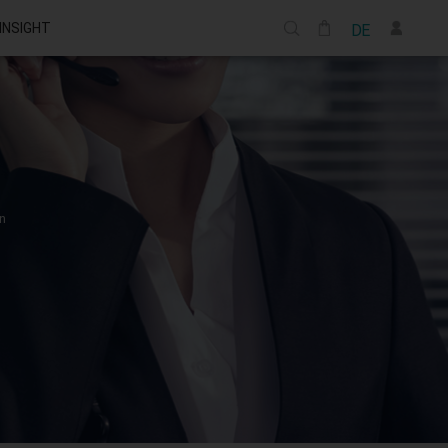
 INSIGHT
DE
n