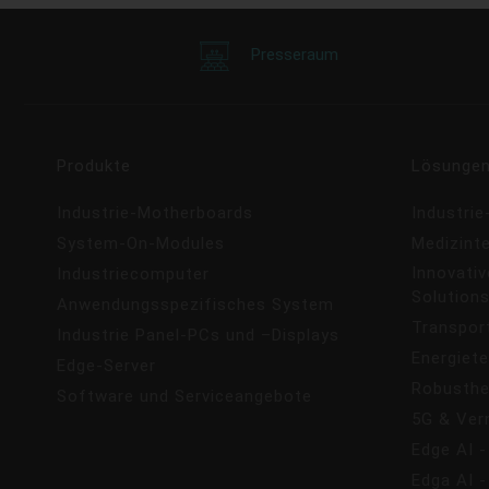
Presseraum
Produkte
Lösunge
Industrie-Motherboards
Industri
System-On-Modules
Medizint
Innovativ
Industriecomputer
Solution
Anwendungsspezifisches System
Transpor
Industrie Panel-PCs und –Displays
Energiete
Edge-Server
Robusthe
Software und Serviceangebote
5G & Ver
Edge AI -
Edga AI 