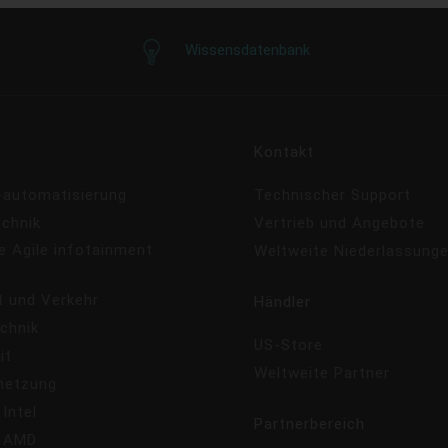
Wissensdatenbank
n
Kontakt
e-automatisierung
Technischer Support
echnik
Vertrieb und Angebote
e Agile infotainment
Weltweite Niederlassung
s
t und Verkehr
Händler
chnik
US-Store
it
Weltweite Partner
netzung
 Intel
Partnerbereich
- AMD