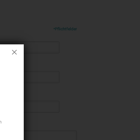
Pflichtfelder
*
n