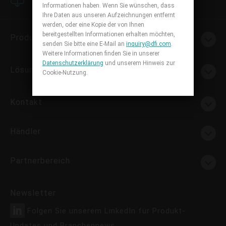
Downloadcenter
Informationen haben. Wenn Sie wünschen, dass
Ihre Daten aus unseren Aufzeichnungen entfernt
werden, oder eine Kopie der von Ihnen
bereitgestellten Informationen erhalten möchten,
Produkte
senden Sie bitte eine E-Mail an
inquiry@dfi.com
.
Weitere Informationen finden Sie in unserer
Datenschutzerklärung
und unserem Hinweis zur
Lösungen
Cookie-Nutzung.
Kontakt
Händler
Partnerbereich
Newsletter
Folgen Sie unserem LinkedIn für Produkt-
Updates und Branchennews.