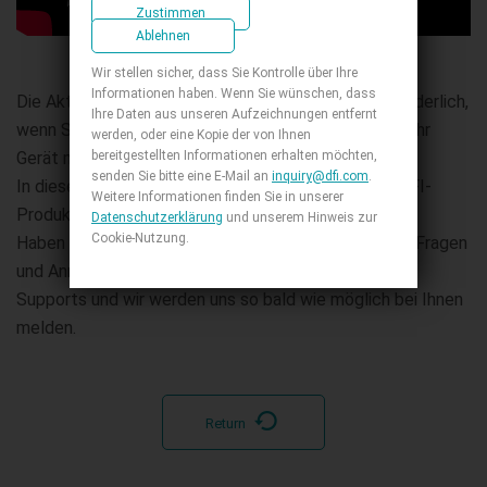
Zustimmen
Ablehnen
Wir stellen sicher, dass Sie Kontrolle über Ihre
Informationen haben. Wenn Sie wünschen, dass
Die Aktualisierung der DFI-Geräte-Firmware ist erforderlich,
Ihre Daten aus unseren Aufzeichnungen entfernt
wenn Sie Störungen Ihres Gerätes feststellen oder Ihr
werden, oder eine Kopie der von Ihnen
bereitgestellten Informationen erhalten möchten,
Gerät mit einem neueren Prozessor ausstatten.
senden Sie bitte eine E-Mail an
inquiry@dfi.com
.
In diesem Video erfahren Sie, wie Sie das BIOS an DFI-
Weitere Informationen finden Sie in unserer
Produkten aktualisieren.
Datenschutzerklärung
und unserem Hinweis zur
Cookie-Nutzung.
Haben Sie noch weitere Fragen? Versenden Sie Ihre Fragen
und Anmerkungen auf der Seite unseres technischen
Supports und wir werden uns so bald wie möglich bei Ihnen
melden.
Return