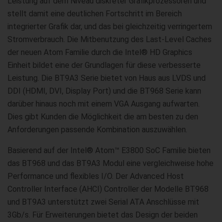
Leistung auf dem Niveau diskreter Grafikprozessoren und
stellt damit eine deutlichen Fortschritt im Bereich
integrierter Grafik dar, und das bei gleichzeitig verringertem
Stromverbrauch. Die Mitbenutzung des Last-Level Caches
der neuen Atom Familie durch die Intel® HD Graphics
Einheit bildet eine der Grundlagen für diese verbesserte
Leistung. Die BT9A3 Serie bietet von Haus aus LVDS und
DDI (HDMI, DVI, Display Port) und die BT968 Serie kann
darüber hinaus noch mit einem VGA Ausgang aufwarten.
Dies gibt Kunden die Möglichkeit die am besten zu den
Anforderungen passende Kombination auszuwählen.
Basierend auf der Intel® Atom™ E3800 SoC Familie bieten
das BT968 und das BT9A3 Modul eine vergleichweise hohe
Performance und flexibles I/O. Der Advanced Host
Controller Interface (AHCI) Controller der Modelle BT968
und BT9A3 unterstützt zwei Serial ATA Anschlüsse mit
3Gb/s. Für Erweiterungen bietet das Design der beiden