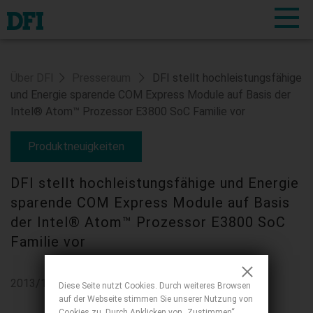
Über DFI
Presseraum
DFI stellt hochleistungsfähige
und Energie sparende COM Express Module auf Basis der
Intel® Atom™ Prozessor E3800 SoC Familie vor
Produktneuigkeiten
DFI stellt hochleistungsfähige und Energie
sparende COM Express Module auf Basis
der Intel® Atom™ Prozessor E3800 SoC
Familie vor
2013/10/23
Diese Seite nutzt Cookies. Durch weiteres Browsen
auf der Webseite stimmen Sie unserer Nutzung von
Cookies zu. Durch Anklicken von „Zustimmen“