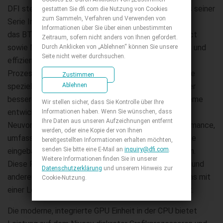
DFI stellt heute zwei neue COM Express Module aus seiner
gestatten Sie dfi.com die Nutzung von Cookies
zum Sammeln, Verfahren und Verwenden von
Serie Intel Atom basierter Boards vor,
Informationen über Sie über einen unbestimmten
das BT968 und BT9A3. Die neuen Module im Compact
Zeitraum, sofern nicht anders von Ihnen gefordert.
sowie Mini Format basieren auf der Strom sparenden und
Durch Anklicken von „Ablehnen“ können Sie unsere
Seite nicht weiter durchsuchen.
effizienten neuen Atom Generation und verwenden
Prozessoren aus der Intel® Atom™ E3800 Familie, die
Zustimmen
Ablehnen
speziell mit einem Auge auf die Forderung nach immer
besserer Leistung/Watt im Markt intelligenter Systeme
Wir stellen sicher, dass Sie Kontrolle über Ihre
entwickelt wurde. Diese beiden einzigartigen
Informationen haben. Wenn Sie wünschen, dass
Ihre Daten aus unseren Aufzeichnungen entfernt
Neuvorstellungen liefern eindrucksvolle CPU Performance,
werden, oder eine Kopie der von Ihnen
umfassende Medien- und Grafikfähigkeiten sowie eine
bereitgestellten Informationen erhalten möchten,
senden Sie bitte eine E-Mail an
inquiry@dfi.com
.
eingebaute Funktionseinheit für Sicherheitsaufgaben.
Weitere Informationen finden Sie in unserer
Diese Produkte sind für eine Vielzahl an industriellen und
Datenschutzerklärung
und unserem Hinweis zur
anderen gewerblichen Applikationen geeignet, und das mit
Cookie-Nutzung.
einer Leistungsaufnahme des SoC von unter 10 Watt.
Die moderne, integrierte GPU Einheit in der CPU bietet