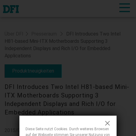
Über DFI
Presseraum
DFI Introduces Two Intel
H81-based Mini-ITX Motherboards Supporting 3
Independent Displays and Rich I/O for Embedded
Applications
Produktneuigkeiten
DFI Introduces Two Intel H81-based Mini-
ITX Motherboards Supporting 3
Independent Displays and Rich I/O for
Embedded Applications
Diese Seite nutzt Cookies. Durch weiteres Browsen
2015/02/04
auf der Webseite stimmen Sie unserer Nutzung von