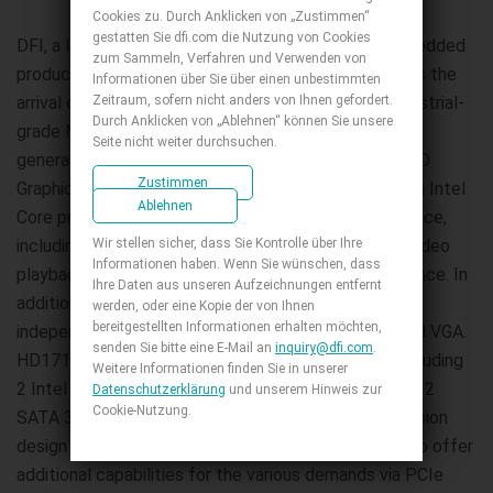
Cookies zu. Durch Anklicken von „Zustimmen“
gestatten Sie dfi.com die Nutzung von Cookies
DFI, a leading provider offering a wide range of embedded
zum Sammeln, Verfahren und Verwenden von
products for industrial applications, today announces the
Informationen über Sie über einen unbestimmten
arrival of HD171-H81 and HD173-H81, two new industrial-
Zeitraum, sofern nicht anders von Ihnen gefordert.
Durch Anklicken von „Ablehnen“ können Sie unsere
grade Mini-ITX motherboards powered by the 4th
Seite nicht weiter durchsuchen.
generation Intel Core with Intel H81 chipset. Intel HD
Zustimmen
Graphics engine integrated into these 4th generation Intel
Ablehnen
Core processors provides a seamless visual experience,
including superior gaming image quality, vibrant HD video
Wir stellen sicher, dass Sie Kontrolle über Ihre
Informationen haben. Wenn Sie wünschen, dass
playback, and increased overall speed and performance. In
Ihre Daten aus unseren Aufzeichnungen entfernt
addition, the two industrial-grade Mini-ITX support 3
werden, oder eine Kopie der von Ihnen
bereitgestellten Informationen erhalten möchten,
independent displays via DP, DVI-I (DVI-D signal), and VGA.
senden Sie bitte eine E-Mail an
inquiry@dfi.com
.
HD171/HD173-H81 is designed with flexible I/O, including
Weitere Informationen finden Sie in unserer
2 Intel Gigabit LAN ports, 4 COM ports, 9 USB ports, 2
Datenschutzerklärung
und unserem Hinweis zur
Cookie-Nutzung.
SATA 3.0 ports, and 8-bit DIO connector. The expansion
design of the Mini-ITX embedded motherboards also offer
additional capabilities for the various demands via PCIe