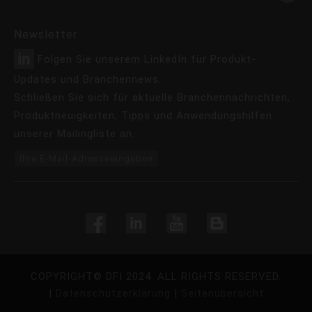
Newsletter
Folgen Sie unserem LinkedIn für Produkt-
Updates und Branchennews.
Schließen Sie sich für aktuelle Branchennachrichten,
Produktneuigkeiten, Tipps und Anwendungshilfen
unserer Mailingliste an.
Ihre E-Mail-Adresseeingeben
COPYRIGHT©
DFI
2024. ALL RIGHTS RESERVED.
|
Datenschutzerklärung
|
Seitenübersicht