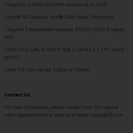
• Supports 2 DDR3 SODIMM sockets up to 16GB
• Intel® HD Graphics, Intel® Clear Video Technology
• Support 3 independent displays: DP, DVI-I (DVI-D signal),
VGA
• Rich I/O: 2 LAN, 4 COM, 9 USB, 2 SATA 3.0, 1 LPC, and 8-
bit DIO
• Mini-ITX form factor: 170mm x 170mm
Contact Us
For more information, please contact your DFI regional
sales representative or send us an email: inquiry@dfi.com