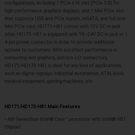
configurations, including 1 PCIe x16 slot (PCIe 3.0) for
high-performance graphics displays, and 1 Mini PCIe slot
that supports USB and PCIe signals, mSATA, and full size
Mini PCIe card. HD171-H81 comes with 12V DC-in jack
while HD173-H81 is equipped with 19~24V DC-in jack or 1
4-pin power connector in order to provide additional
options to customers. With excellent performance in
computing and graphics, and rich I/O connectors,
HD171/HD173-H81 is ideal for any kind of applications,
such as digital signage, industrial automation, ATM, kiosk,
medical equipment, gaming machines, etc.
HD171/HD173-H81 Main Features
• 4th Generation Intel® Core™ processor with Intel® H81
Chipset