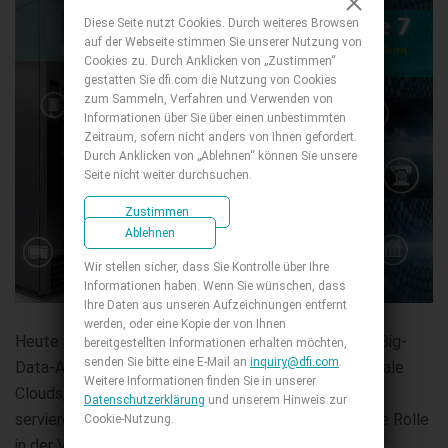
Diese Seite nutzt Cookies. Durch weiteres Browsen
auf der Webseite stimmen Sie unserer Nutzung von
Cookies zu. Durch Anklicken von „Zustimmen“
gestatten Sie dfi.com die Nutzung von Cookies
zum Sammeln, Verfahren und Verwenden von
Informationen über Sie über einen unbestimmten
Zeitraum, sofern nicht anders von Ihnen gefordert.
Durch Anklicken von „Ablehnen“ können Sie unsere
Seite nicht weiter durchsuchen.
Zustimmen
Ablehnen
Wir stellen sicher, dass Sie Kontrolle über Ihre
Informationen haben. Wenn Sie wünschen, dass
Ihre Daten aus unseren Aufzeichnungen entfernt
werden, oder eine Kopie der von Ihnen
Heute werden Daten durch IoT, Fog Computing und Big-
bereitgestellten Informationen erhalten möchten,
senden Sie bitte eine E-Mail an
inquiry@dfi.com
.
Data-Analysen schneller generiert und kopiert. Zentrale
Weitere Informationen finden Sie in unserer
Clouds, Rechenzentren, Mikroserver und weitere
Datenschutzerklärung
und unserem Hinweis zur
servierorientierte Anwendungen spielen eine wichtige Rolle
Cookie-Nutzung.
in der Verarbeitung und Übertragung massiver