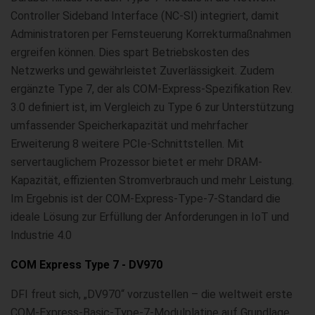
Controller Sideband Interface (NC-SI) integriert, damit
Administratoren per Fernsteuerung Korrekturmaßnahmen
ergreifen können. Dies spart Betriebskosten des
Netzwerks und gewährleistet Zuverlässigkeit. Zudem
ergänzte Type 7, der als COM-Express-Spezifikation Rev.
3.0 definiert ist, im Vergleich zu Type 6 zur Unterstützung
umfassender Speicherkapazität und mehrfacher
Erweiterung 8 weitere PCIe-Schnittstellen. Mit
servertauglichem Prozessor bietet er mehr DRAM-
Kapazität, effizienten Stromverbrauch und mehr Leistung.
Im Ergebnis ist der COM-Express-Type-7-Standard die
ideale Lösung zur Erfüllung der Anforderungen in IoT und
Industrie 4.0
COM Express Type 7 - DV970
DFI freut sich, „DV970“ vorzustellen – die weltweit erste
COM-Express-Basic-Type-7-Modulplatine auf Grundlage