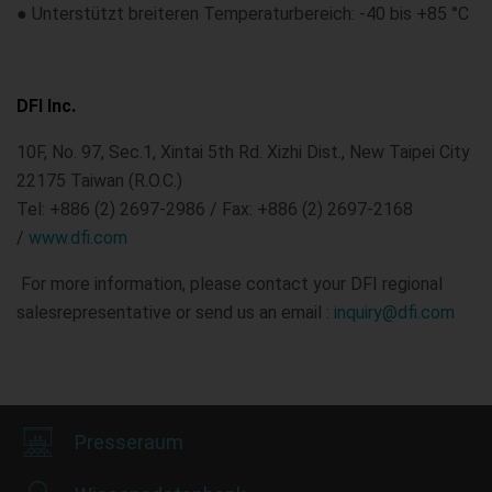
● Unterstützt breiteren Temperaturbereich: -40 bis +85 °C
DFI Inc.
10F, No. 97, Sec.1, Xintai 5th Rd. Xizhi Dist., New Taipei City
22175 Taiwan (R.O.C.)
Tel: +886 (2) 2697-2986 / Fax: +886 (2) 2697-2168
/
www.dfi.com
For more information, please contact your DFI regional
salesrepresentative or send us an email :
inquiry@dfi.com
Presseraum