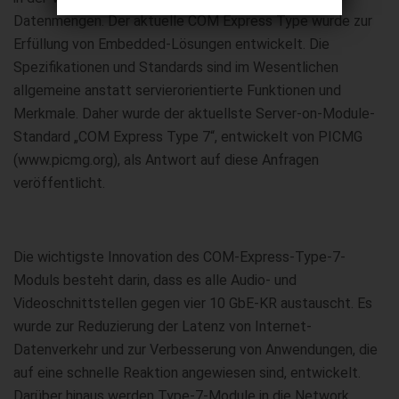
Datenmengen. Der aktuelle COM Express Type wurde zur
Erfüllung von Embedded-Lösungen entwickelt. Die
Spezifikationen und Standards sind im Wesentlichen
allgemeine anstatt servierorientierte Funktionen und
Merkmale. Daher wurde der aktuellste Server-on-Module-
Standard „COM Express Type 7“, entwickelt von PICMG
(www.picmg.org), als Antwort auf diese Anfragen
veröffentlicht.
Die wichtigste Innovation des COM-Express-Type-7-
Moduls besteht darin, dass es alle Audio- und
Videoschnittstellen gegen vier 10 GbE-KR austauscht. Es
wurde zur Reduzierung der Latenz von Internet-
Datenverkehr und zur Verbesserung von Anwendungen, die
auf eine schnelle Reaktion angewiesen sind, entwickelt.
Darüber hinaus werden Type-7-Module in die Network