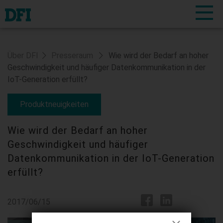
Über DFI
Presseraum
Wie wird der Bedarf an hoher
Geschwindigkeit und häufiger Datenkommunikation in der
IoT-Generation erfüllt?
Produktneuigkeiten
Wie wird der Bedarf an hoher
Geschwindigkeit und häufiger
Datenkommunikation in der IoT-Generation
erfüllt?
2017/06/15