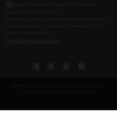
Folgen Sie unserem LinkedIn für Produkt-
Updates und Branchennews.
Schließen Sie sich für aktuelle Branchennachrichten,
Produktneuigkeiten, Tipps und Anwendungshilfen
unserer Mailingliste an.
Ihre E-Mail-Adresseeingeben
COPYRIGHT©
DFI
2024. ALL RIGHTS RESERVED.
|
Datenschutzerklärung
|
Seitenübersicht