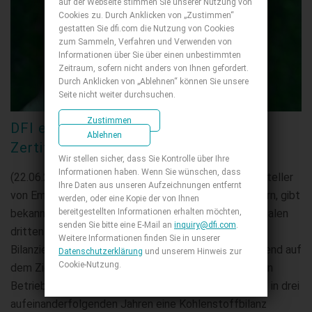
auf der Webseite stimmen Sie unserer Nutzung von
Cookies zu. Durch Anklicken von „Zustimmen“
gestatten Sie dfi.com die Nutzung von Cookies
zum Sammeln, Verfahren und Verwenden von
Informationen über Sie über einen unbestimmten
Zeitraum, sofern nicht anders von Ihnen gefordert.
Durch Anklicken von „Ablehnen“ können Sie unsere
Seite nicht weiter durchsuchen.
Zustimmen
DFI erhält Treibhausgas-Bilanzierung
Ablehnen
Zertifizierung, zielt auf Energiewende
Wir stellen sicher, dass Sie Kontrolle über Ihre
Informationen haben. Wenn Sie wünschen, dass
(22.06.2022) DFI (2397), der weltweit führende Hersteller
Ihre Daten aus unseren Aufzeichnungen entfernt
von Embedded Motherboards und Industriecomputern, gibt
werden, oder eine Kopie der von Ihnen
bereitgestellten Informationen erhalten möchten,
bekannt, dass das Unternehmen von einer internationalen
senden Sie bitte eine E-Mail an
inquiry@dfi.com
.
dritten Partei die ISO 14064-1 Zertifizierung für die
Weitere Informationen finden Sie in unserer
Bilanzierung von Treibhausgasen erhalten hat. Basierend auf
Datenschutzerklärung
und unserem Hinweis zur
Cookie-Nutzung.
dem Ziel, die Erde zu schützen und einen nachhaltigen
Betrieb des Unternehmens zu gewährleisten, hat DFI in drei
aufeinanderfolgenden Jahren eine Kohlenstoffbilanz