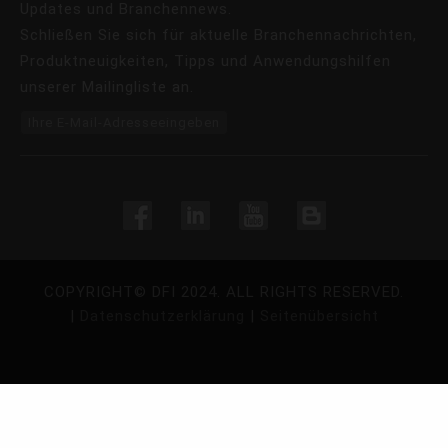
Updates und Branchennews.
Schließen Sie sich für aktuelle Branchennachrichten,
Produktneuigkeiten, Tipps und Anwendungshilfen
unserer Mailingliste an.
Ihre E-Mail-Adresseeingeben
COPYRIGHT©
DFI
2024. ALL RIGHTS RESERVED.
|
Datenschutzerklärung
|
Seitenübersicht