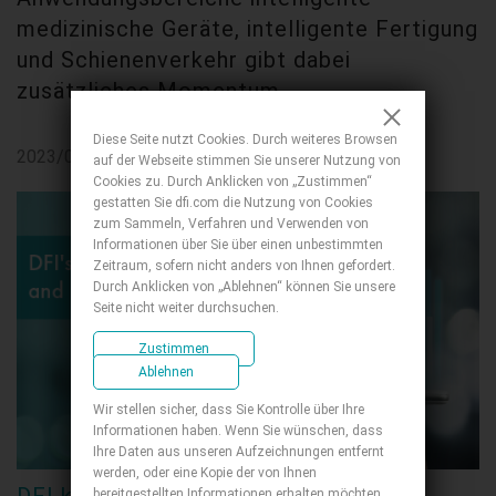
medizinische Geräte, intelligente Fertigung
und Schienenverkehr gibt dabei
zusätzliches Momentum
Diese Seite nutzt Cookies. Durch weiteres Browsen
2023/08/15
auf der Webseite stimmen Sie unserer Nutzung von
Cookies zu. Durch Anklicken von „Zustimmen“
gestatten Sie dfi.com die Nutzung von Cookies
zum Sammeln, Verfahren und Verwenden von
Informationen über Sie über einen unbestimmten
Zeitraum, sofern nicht anders von Ihnen gefordert.
Durch Anklicken von „Ablehnen“ können Sie unsere
Seite nicht weiter durchsuchen.
Zustimmen
Ablehnen
Wir stellen sicher, dass Sie Kontrolle über Ihre
Informationen haben. Wenn Sie wünschen, dass
Ihre Daten aus unseren Aufzeichnungen entfernt
werden, oder eine Kopie der von Ihnen
DFI kann Gewinn im ersten Halbjahr
bereitgestellten Informationen erhalten möchten,