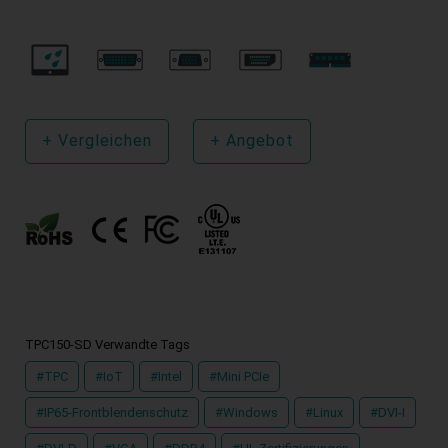
+
Vergleichen
+
Angebot
TPC150-SD Verwandte Tags
#TPC
#IoT
#Intel
#Mini PCIe
#IP65-Frontblendenschutz
#Windows
#Linux
#DVI-I