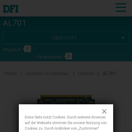
AL701
Übersicht
Übersicht
0
Spezifikationen
Angebot
0
Vergleichen
Download
Bestellinformationen
Home
System-On-Modules
Qseven
AL701
Diese Seite nutzt Cookies. Durch weiteres Browsen
auf der Webseite stimmen Sie unserer Nutzung von
Cookies zu. Durch Anklicken von „Zustimmen“