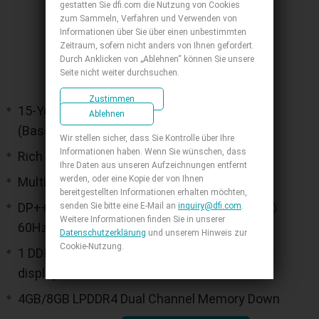
gestatten Sie dfi.com die Nutzung von Cookies
zum Sammeln, Verfahren und Verwenden von
Informationen über Sie über einen unbestimmten
Zeitraum, sofern nicht anders von Ihnen gefordert.
Durch Anklicken von „Ablehnen“ können Sie unsere
Seite nicht weiter durchsuchen.
Zustimmen
15-Year CPU Life Cycle Support Until Q4' 32
Ablehnen
(Based on Intel IOTG Roadmap)
Wir stellen sicher, dass Sie Kontrolle über Ihre
Informationen haben. Wenn Sie wünschen, dass
Rich I/O: 1 Intel GbE, 1 USB 3.0, 8 USB 2.0
Ihre Daten aus unseren Aufzeichnungen entfernt
werden, oder eine Kopie der von Ihnen
Multiple expansions: 4 PCIe x1
bereitgestellten Informationen erhalten möchten,
DP++ resolution supports up to 4096x2160 @
senden Sie bitte eine E-Mail an
inquiry@dfi.com
.
Weitere Informationen finden Sie in unserer
60Hz
Datenschutzerklärung
und unserem Hinweis zur
Cookie-Nutzung.
1 DDI*, 1 LVDS*/(eDP + DDI)；Supports triple
displays: eDP+2DDI
4GB/8GB LPDDR4 Dual Channel Memory Down