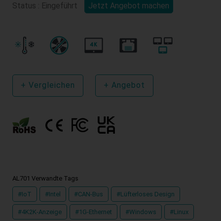
Status : Eingeführt
Jetzt Angebot machen
+
Vergleichen
+
Angebot
AL701 Verwandte Tags
#IoT
#Intel
#CAN-Bus
#Lüfterloses Design
#4K2K-Anzeige
#1G-Ethernet
#Windows
#Linux