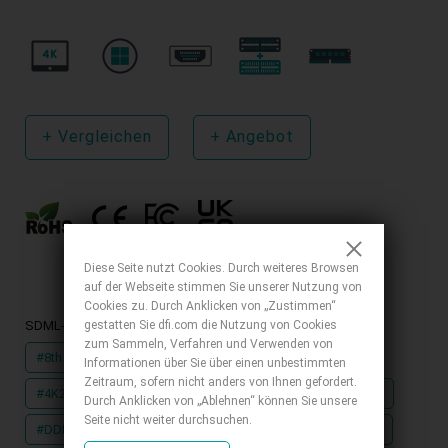
+
Vergleichen
+
Angebot
Diese Seite nutzt Cookies. Durch weiteres Browsen
auf der Webseite stimmen Sie unserer Nutzung von
Cookies zu. Durch Anklicken von „Zustimmen“
SDML-WL Verwandte Tags
gestatten Sie dfi.com die Nutzung von Cookies
zum Sammeln, Verfahren und Verwenden von
#8th Gen Intel® Core™ Processor
#IoT
#Intel
Informationen über Sie über einen unbestimmten
Zeitraum, sofern nicht anders von Ihnen gefordert.
#4K2K-Anzeige
#Windows
#Mehrfache Erweiterung
Durch Anklicken von „Ablehnen“ können Sie unsere
Seite nicht weiter durchsuchen.
#DDR4
#RoHS Zertifizierungen
#CE Zertifizierungen