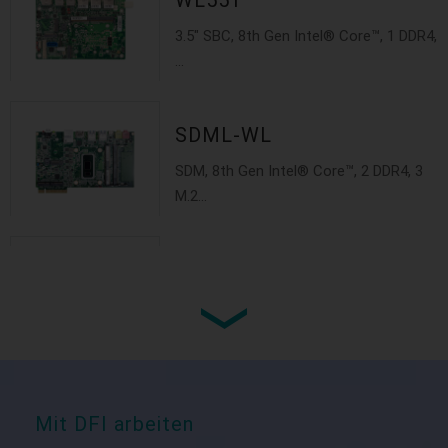
WL551
3.5" SBC, 8th Gen Intel® Core™, 1 DDR4,
...
SDML-WL
SDM, 8th Gen Intel® Core™, 2 DDR4, 3
M.2...
ES220-CS
Quiet and Compact System, 2 HDMI 2.0
@60...
EC500-CS
Mit DFI arbeiten
Modular konzipiertes System, 8th/9th