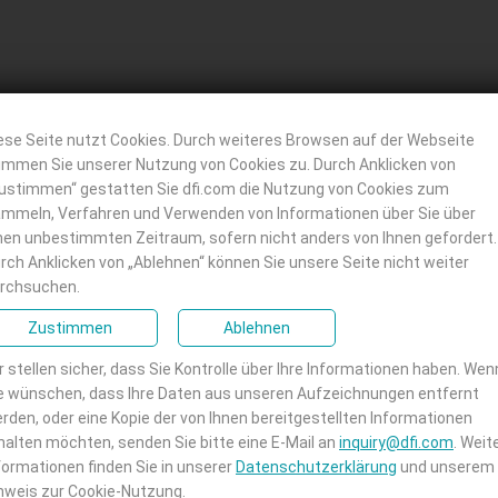
ese Seite nutzt Cookies. Durch weiteres Browsen auf der Webseite
immen Sie unserer Nutzung von Cookies zu. Durch Anklicken von
ustimmen“ gestatten Sie dfi.com die Nutzung von Cookies zum
mmeln, Verfahren und Verwenden von Informationen über Sie über
nen unbestimmten Zeitraum, sofern nicht anders von Ihnen gefordert.
blendenschutz
#1G-Ethernet
rch Anklicken von „Ablehnen“ können Sie unsere Seite nicht weiter
rchsuchen.
DR4
#RoHS Zertifizierungen
Zustimmen
Ablehnen
ngen
#2.5G-Ethernet
r stellen sicher, dass Sie Kontrolle über Ihre Informationen haben. Wen
e wünschen, dass Ihre Daten aus unseren Aufzeichnungen entfernt
rden, oder eine Kopie der von Ihnen bereitgestellten Informationen
halten möchten, senden Sie bitte eine E-Mail an
inquiry@dfi.com
. Weit
formationen finden Sie in unserer
Datenschutzerklärung
und unserem
nweis zur Cookie-Nutzung.