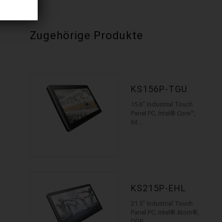
Zugehörige Produkte
KS156P-TGU
15.6" Industrial Touch
Panel PC, Intel® Core™,
Int...
KS215P-EHL
21.5" Industrial Touch
Panel PC, Intel® Atom®,
DDR...