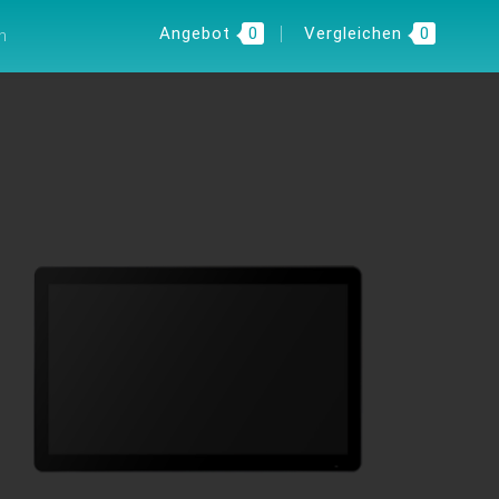
 INSIGHT
DE
Angebot
0
Vergleichen
0
n