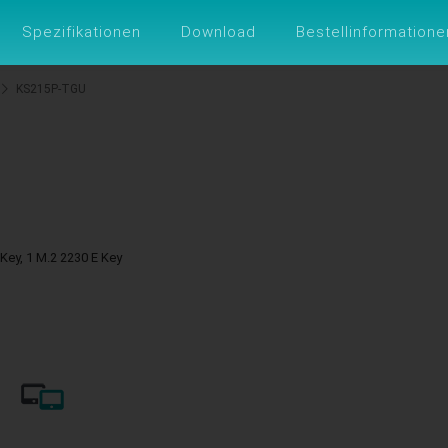
ungen
Support
Über DFI
ESG
DFI
Spezifikationen
Download
Bestellinformatione
KS215P-TGU
Key, 1 M.2 2230 E Key