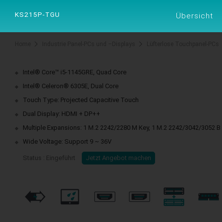
Produkte
Lös
KS215P-TGU
Übersicht
Home
Industrie Panel-PCs und –Displays
Lüfterlose Touchpanel-PCs
Intel® Core™ i5-1145GRE, Quad Core
Intel® Celeron® 6305E, Dual Core
Touch Type: Projected Capacitive Touch
Dual Display: HDMI + DP++
Multiple Expansions: 1 M.2 2242/2280 M Key, 1 M.2 2242/3042/3052 B 
Wide Voltage: Support 9 ~ 36V
Status : Eingeführt
Jetzt Angebot machen