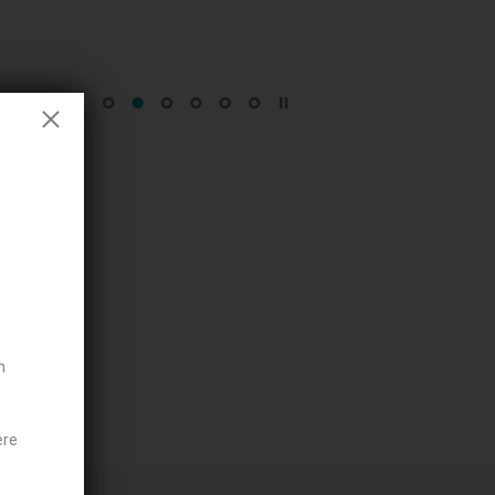
n
ere