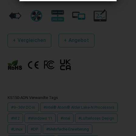
+
Vergleichen
+
Angebot
KS150-ADN Verwandte Tags
#9~36V DC-in
#Intel® Atom® Alder Lake-N Processors
#M.2
#Windows 11
#Intel
#Lüfterloses Design
#Linux
#DP
#Mehrfache Erweiterung