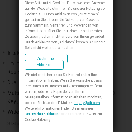
Diese Seite nutzt Cookies. Durch weiteres Browsen
auf der Webseite stimmen Sie unserer Nutzung von
Cookies zu. Durch Anklicken von „Zustimmen“
gestatten Sie dfi.com die Nutzung von Cookies
zum Sammeln, Verfahren und Verwenden von
Informationen über Sie über einen unbestimmten
Zeitraum, sofern nicht anders von Ihnen gefordert.
Durch Anklicken von „Ablehnen“ können Sie unsere
Seite nicht weiter durchsuchen.
Intel® Atom® Alder Lake-N Processors
Zustimmen
Touch Type: Projected Capacitive Touch &
Ablehnen
Resistive Touch
Wir stellen sicher, dass Sie Kontrolle über Ihre
Informationen haben. Wenn Sie wünschen, dass
Dual Display: HDMI & DP++
Ihre Daten aus unseren Aufzeichnungen entfernt
werden, oder eine Kopie der von Ihnen
Multiple Expansions: 1 M.2 2242/3042/3052 B
bereitgestellten Informationen erhalten möchten,
Key ; 1 M.2 2230 E Key
senden Sie bitte eine E-Mail an
inquiry@dfi.com
.
Weitere Informationen finden Sie in unserer
Wide Voltage: 9-36V input
Datenschutzerklärung
und unserem Hinweis zur
Cookie-Nutzung.
Status : Eingeführt
Jetzt Angebot machen