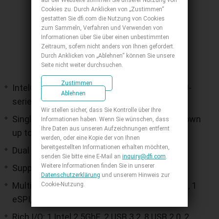
Cookies zu. Durch Anklicken von „Zustimmen“
gestatten Sie dfi.com die Nutzung von Cookies
zum Sammeln, Verfahren und Verwenden von
Informationen über Sie über einen unbestimmten
Zeitraum, sofern nicht anders von Ihnen gefordert.
Durch Anklicken von „Ablehnen“ können Sie unsere
Seite nicht weiter durchsuchen.
Zustimmen
Intel® Core™ Ultra Processor (Meteor Lake: U-
Ablehnen
series)
Wir stellen sicher, dass Sie Kontrolle über Ihre
Single Channel LPDDR5 7467MHz memory down
Informationen haben. Wenn Sie wünschen, dass
Ihre Daten aus unseren Aufzeichnungen entfernt
up to 32GB
werden, oder eine Kopie der von Ihnen
bereitgestellten Informationen erhalten möchten,
Dual Displays: 1 DDI + 1 eDP
senden Sie bitte eine E-Mail an
inquiry@dfi.com
.
Weitere Informationen finden Sie in unserer
Supports 4K / 2K resolution
Datenschutzerklärung
und unserem Hinweis zur
Multiple Expansion: 4 PCIe x1, 1 I2C, 1 SMBus, 1
Cookie-Nutzung.
eSPI, 2 UART
Rich I/O: 1 Intel 2.5GbE, 2 USB 3.2, 8 USB 2.0, 2