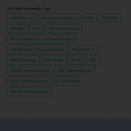
MTU9A2 Verwandte Tags
#Windows 10
#Edge AI Computing
#eDP
#LPDDR5
#SMBus
#I2C
#Slim Bootloader
#Fast Resume & Low Power Standby
#Intel® Core™ Ultra processors
#Windows 11
#4K2K-Anzeige
#Windows
#Linux
#DP
#RoHS Zertifizierungen
#CE Zertifizierungen
#FCC Zertifizierungen
#2.5G-Ethernet
#UKCA Zertifizierungen