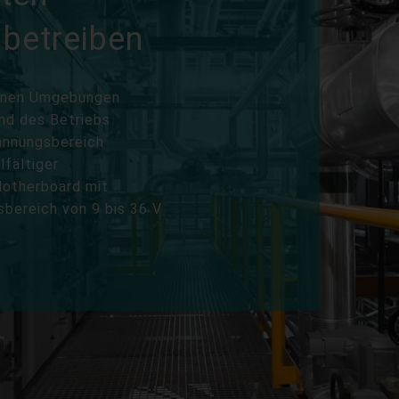
betreiben
denen Umgebungen
end des Betriebs
pannungsbereich
lfältiger
Motherboard mit
sbereich von 9 bis 36 V