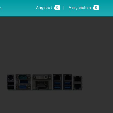
 INSIGHT
DE
Angebot
0
Vergleichen
0
n