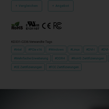
+
Vergleichen
+
Angebot
KD331-C236 Verwandte Tags
#Intel
#PCIe x16
#Windows
#Linux
#DVI-I
#DVI
#Mehrfache Erweiterung
#DDR4
#RoHS Zertifizierungen
#CE Zertifizierungen
#FCC Zertifizierungen