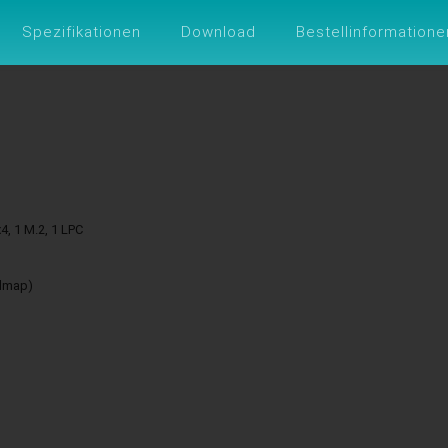
ungen
Support
Über DFI
ESG
DFI
Spezifikationen
Download
Bestellinformatione
4, 1 M.2, 1 LPC
admap)