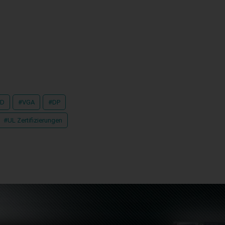
-D
#VGA
#DP
#UL Zertifizierungen