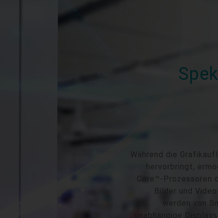
Spek
Während die Grafikauf
hervorbringt, erm
Core™-Prozessoren de
Bilder und Vide
werden von Sm
unabhängige Displays