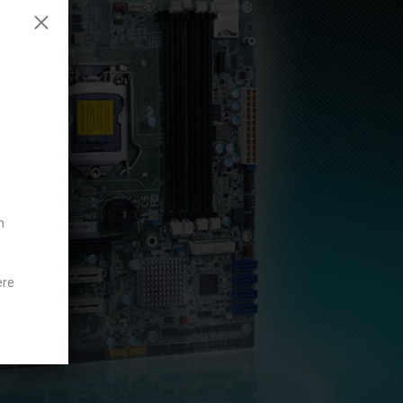
n
ere