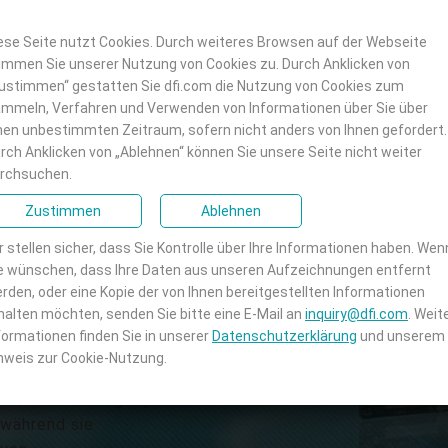
ese Seite nutzt Cookies. Durch weiteres Browsen auf der Webseite
immen Sie unserer Nutzung von Cookies zu. Durch Anklicken von
ustimmen“ gestatten Sie dfi.com die Nutzung von Cookies zum
 Core™-
mmeln, Verfahren und Verwenden von Informationen über Sie über
nen unbestimmten Zeitraum, sofern nicht anders von Ihnen gefordert.
Generation
rch Anklicken von „Ablehnen“ können Sie unsere Seite nicht weiter
rchsuchen.
Zustimmen
Ablehnen
 von Partnern und
rie-Motherboards mit
r stellen sicher, dass Sie Kontrolle über Ihre Informationen haben. Wen
e wünschen, dass Ihre Daten aus unseren Aufzeichnungen entfernt
ichen Funktionen und
rden, oder eine Kopie der von Ihnen bereitgestellten Informationen
en der 7. Generation,
halten möchten, senden Sie bitte eine E-Mail an
inquiry@dfi.com
. Weit
nittstellen mit hoher
formationen finden Sie in unserer
Datenschutzerklärung
und unserem
tstellen. Dadurch kann
nweis zur Cookie-Nutzung.
re Grafikleistung bei
e Datenübertragung und
 während sie