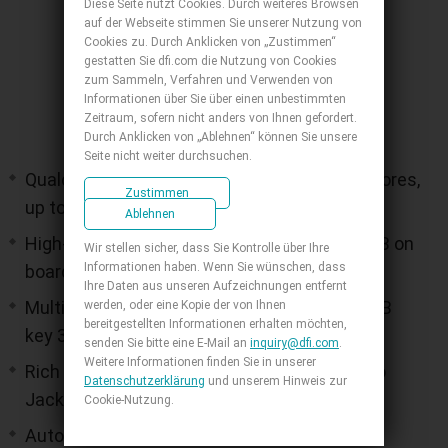
Diese Seite nutzt Cookies. Durch weiteres Browsen
auf der Webseite stimmen Sie unserer Nutzung von
Cookies zu. Durch Anklicken von „Zustimmen“
gestatten Sie dfi.com die Nutzung von Cookies
zum Sammeln, Verfahren und Verwenden von
Informationen über Sie über einen unbestimmten
Zeitraum, sofern nicht anders von Ihnen gefordert.
Durch Anklicken von „Ablehnen“ können Sie unsere
Seite nicht weiter durchsuchen.
Qualcomm QCS6490 high-level platform- 8 cores,
Zustimmen
up to 2.7 GHz, 12 TOPS
Ablehnen
High-speed LPDDR5x memory with up to 8 GB on
Wir stellen sicher, dass Sie Kontrolle über Ihre
Informationen haben. Wenn Sie wünschen, dass
board
Ihre Daten aus unseren Aufzeichnungen entfernt
Multiple Expansions: 1 M.2 E key 2230, 1 M.2 B
werden, oder eine Kopie der von Ihnen
bereitgestellten Informationen erhalten möchten,
key 3052 for Wi-Fi/BT, LTE application
senden Sie bitte eine E-Mail an
inquiry@dfi.com
.
Weitere Informationen finden Sie in unserer
Rich I/O: 2 USB 3.1,1 GbE LAN, 1 HDMI,1 Audio
Datenschutzerklärung
und unserem Hinweis zur
Jack, 1 COM, 8 bit DIO
Cookie-Nutzung.
Autonomous Mobile Robot and box PC