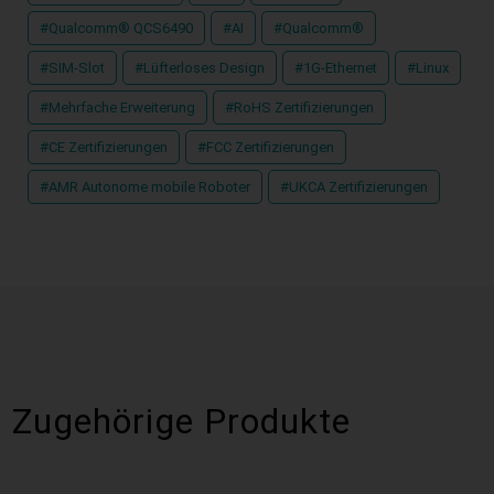
#Qualcomm® QCS6490
#AI
#Qualcomm®
#SIM-Slot
#Lüfterloses Design
#1G-Ethernet
#Linux
#Mehrfache Erweiterung
#RoHS Zertifizierungen
#CE Zertifizierungen
#FCC Zertifizierungen
#AMR Autonome mobile Roboter
#UKCA Zertifizierungen
Zugehörige Produkte