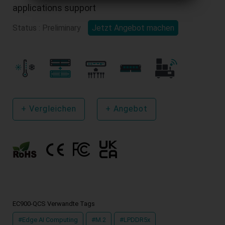
applications support
Status : Preliminary
Jetzt Angebot machen
+
Vergleichen
+
Angebot
EC900-QCS Verwandte Tags
#Edge AI Computing
#M.2
#LPDDR5x